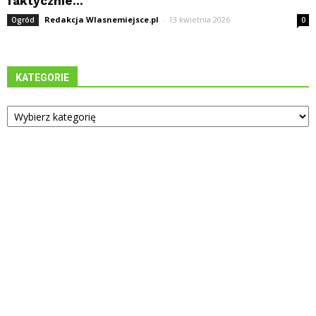
faktycznie...
Redakcja Wlasnemiejsce.pl
-
13 kwietnia 2026
Ogród
0
KATEGORIE
Kategorie