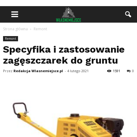
Strona główna
Remont
Remont
Specyfika i zastosowanie
zagęszczarek do gruntu
Przez
Redakcja Wlasnemiejsce.pl
-
4 lutego 2021
1591
0