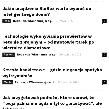
Jakie urządzenia BleBox warto wybrać do
inteligentnego domu?
Redakcja Wlasnemiejsce.pl
-
21 maja 2026
Dom
0
Technologie wykonywania przewiertów w
betonie zbrojonym – od młotowiertarek po
wiertnice diamentowe
Redakcja Wlasnemiejsce.pl
-
30 kwietnia 2026
Remont
0
Krzesła bankietowe – gdzie elegancja spotyka
wytrzymałość
Redakcja Wlasnemiejsce.pl
-
29 kwietnia 2026
Meble
0
Jak przygotować podłoże, które sprawi, że
Twoja palma nie będzie tylko „przeżywać”, ale