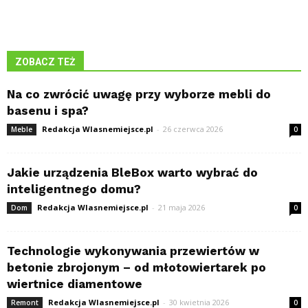
ZOBACZ TEŻ
Na co zwrócić uwagę przy wyborze mebli do
basenu i spa?
Redakcja Wlasnemiejsce.pl
-
26 czerwca 2026
Meble
0
Jakie urządzenia BleBox warto wybrać do
inteligentnego domu?
Redakcja Wlasnemiejsce.pl
-
21 maja 2026
Dom
0
Technologie wykonywania przewiertów w
betonie zbrojonym – od młotowiertarek po
wiertnice diamentowe
Redakcja Wlasnemiejsce.pl
-
30 kwietnia 2026
Remont
0