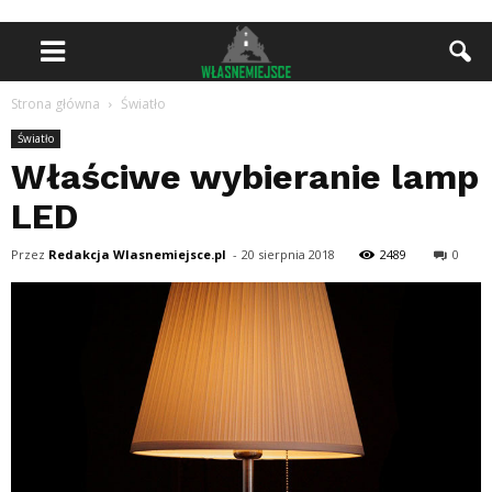
Strona główna
Światło
Światło
Właściwe wybieranie lamp
LED
Przez
Redakcja Wlasnemiejsce.pl
-
20 sierpnia 2018
2489
0