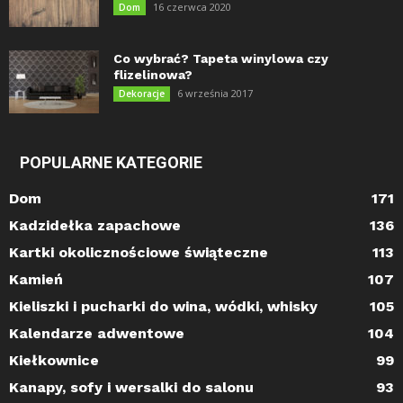
16 czerwca 2020
Dom
Co wybrać? Tapeta winylowa czy
flizelinowa?
6 września 2017
Dekoracje
POPULARNE KATEGORIE
Dom
171
Kadzidełka zapachowe
136
Kartki okolicznościowe świąteczne
113
Kamień
107
Kieliszki i pucharki do wina, wódki, whisky
105
Kalendarze adwentowe
104
Kiełkownice
99
Kanapy, sofy i wersalki do salonu
93