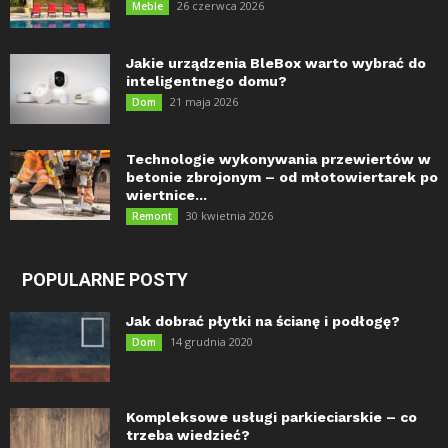
26 czerwca 2026
Meble
Jakie urządzenia BleBox warto wybrać do
inteligentnego domu?
21 maja 2026
Dom
Technologie wykonywania przewiertów w
betonie zbrojonym – od młotowiertarek po
wiertnice...
30 kwietnia 2026
Remont
POPULARNE POSTY
Jak dobrać płytki na ścianę i podłogę?
14 grudnia 2020
Dom
Kompleksowe usługi parkieciarskie – co
trzeba wiedzieć?