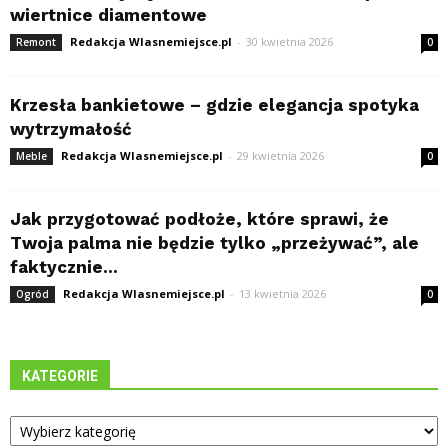
wiertnice diamentowe
Redakcja Wlasnemiejsce.pl
-
30 kwietnia 2026
Remont
0
Krzesła bankietowe – gdzie elegancja spotyka
wytrzymałość
Redakcja Wlasnemiejsce.pl
-
29 kwietnia 2026
Meble
0
Jak przygotować podłoże, które sprawi, że
Twoja palma nie będzie tylko „przeżywać”, ale
faktycznie...
Redakcja Wlasnemiejsce.pl
-
13 kwietnia 2026
Ogród
0
KATEGORIE
Kategorie