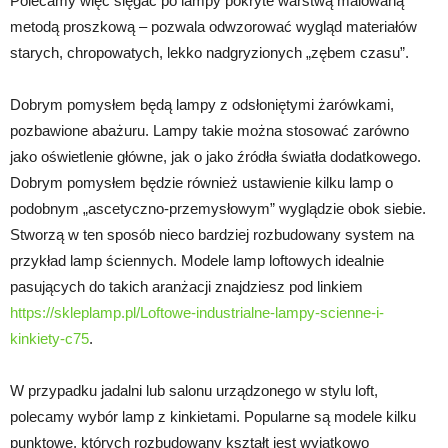
Polecamy więc sięgać po lampy pokryte warstwą malowaną
metodą proszkową – pozwala odwzorować wygląd materiałów
starych, chropowatych, lekko nadgryzionych „zębem czasu”.
Dobrym pomysłem będą lampy z odsłoniętymi żarówkami,
pozbawione abażuru. Lampy takie można stosować zarówno
jako oświetlenie główne, jak o jako źródła światła dodatkowego.
Dobrym pomysłem będzie również ustawienie kilku lamp o
podobnym „ascetyczno-przemysłowym” wyglądzie obok siebie.
Stworzą w ten sposób nieco bardziej rozbudowany system na
przykład lamp ściennych. Modele lamp loftowych idealnie
pasujących do takich aranżacji znajdziesz pod linkiem
https://skleplamp.pl/Loftowe-industrialne-lampy-scienne-i-
kinkiety-c75
.
W przypadku jadalni lub salonu urządzonego w stylu loft,
polecamy wybór lamp z kinkietami. Popularne są modele kilku
punktowe, których rozbudowany kształt jest wyjątkowo