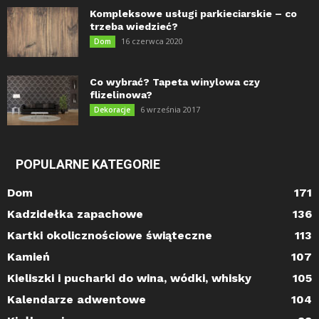
Kompleksowe usługi parkieciarskie – co
trzeba wiedzieć?
16 czerwca 2020
Dom
Co wybrać? Tapeta winylowa czy
flizelinowa?
6 września 2017
Dekoracje
POPULARNE KATEGORIE
Dom
171
Kadzidełka zapachowe
136
Kartki okolicznościowe świąteczne
113
Kamień
107
Kieliszki i pucharki do wina, wódki, whisky
105
Kalendarze adwentowe
104