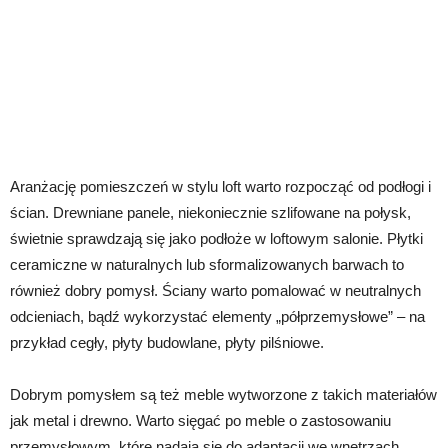
Aranżację pomieszczeń w stylu loft warto rozpocząć od podłogi i
ścian. Drewniane panele, niekoniecznie szlifowane na połysk,
świetnie sprawdzają się jako podłoże w loftowym salonie. Płytki
ceramiczne w naturalnych lub sformalizowanych barwach to
również dobry pomysł. Ściany warto pomalować w neutralnych
odcieniach, bądź wykorzystać elementy „półprzemysłowe” – na
przykład cegły, płyty budowlane, płyty pilśniowe.
Dobrym pomysłem są też meble wytworzone z takich materiałów
jak metal i drewno. Warto sięgać po meble o zastosowaniu
przemysłowym, które nadają się do adaptacji we wnętrzach