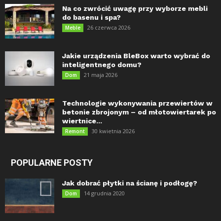
Na co zwrócić uwagę przy wyborze mebli
do basenu i spa?
26 czerwca 2026
Meble
Jakie urządzenia BleBox warto wybrać do
inteligentnego domu?
21 maja 2026
Dom
Technologie wykonywania przewiertów w
betonie zbrojonym – od młotowiertarek po
wiertnice...
30 kwietnia 2026
Remont
POPULARNE POSTY
Jak dobrać płytki na ścianę i podłogę?
14 grudnia 2020
Dom