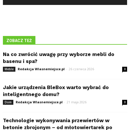
ZOBACZ TEŻ
Na co zwrócić uwagę przy wyborze mebli do
basenu i spa?
Redakcja Wlasnemiejsce.pl
-
26 czerwca 2026
Meble
0
Jakie urządzenia BleBox warto wybrać do
inteligentnego domu?
Redakcja Wlasnemiejsce.pl
-
21 maja 2026
Dom
0
Technologie wykonywania przewiertów w
betonie zbrojonym – od młotowiertarek po