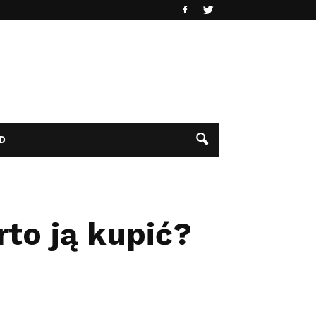
D
to ją kupić?