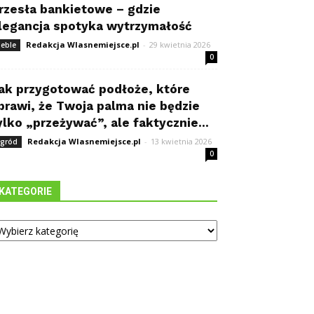
rzesła bankietowe – gdzie
legancja spotyka wytrzymałość
Redakcja Wlasnemiejsce.pl
-
29 kwietnia 2026
eble
0
ak przygotować podłoże, które
prawi, że Twoja palma nie będzie
ylko „przeżywać”, ale faktycznie...
Redakcja Wlasnemiejsce.pl
-
13 kwietnia 2026
gród
0
KATEGORIE
tegorie