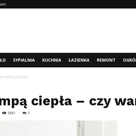
takt
TŁO
SYPIALNIA
KUCHNIA
ŁAZIENKA
REMONT
OGRÓ
y warto ją kupić?
mpą ciepła – czy war
3321
0