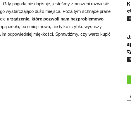
K
m. Gdy pogoda nie dopisuje, jesteśmy zmuszeni rozwiesić
e
ego wystarczająco dużo miejsca. Poza tym schnące prane
ieje
urządzenie, które pozwoli nam bezproblemowo
M
mpą ciepła, bo o niej mowa, nie tylko szybko wysuszy
a im odpowiedniej miękkości. Sprawdźmy, czy warto kupić
J
s
t
O
Ka