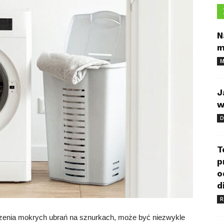
N
m
M
J
w
D
T
p
o
d
R
zenia mokrych ubrań na sznurkach, może być niezwykle