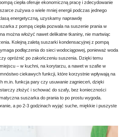
pompą ciepła oferuje ekonomiczną pracę i zdecydowanie
suszarce zużywa o wiele mniej energii podczas jednego
ą klasą energetyczną, uzyskamy naprawdę
suszarka z pompą ciepła pozwala na suszenie prania w
bna można włożyć nawet delikatne tkaniny, nie martwiąc
zenia. Kolejną zaletą suszarki kondensacyjnej z pompą
ie wymaga podłączenia do sieci wodociągowej, ponieważ woda
arczy opróżnić po zakończeniu suszenia. Dzięki temu
ejscu – w kuchni, na korytarzu, a nawet w szafie w
 mnóstwo ciekawych funkcji, które korzystnie wpływają na
h m.in. funkcja pary czy usuwanie zagnieceń, dzięki
tarczy złożyć i schować do szafy, bez konieczności
matyczna suszarka do prania to po prostu wygoda.
anie, a po 2-3 godzinach wyjąć suche, miękkie i puszyste