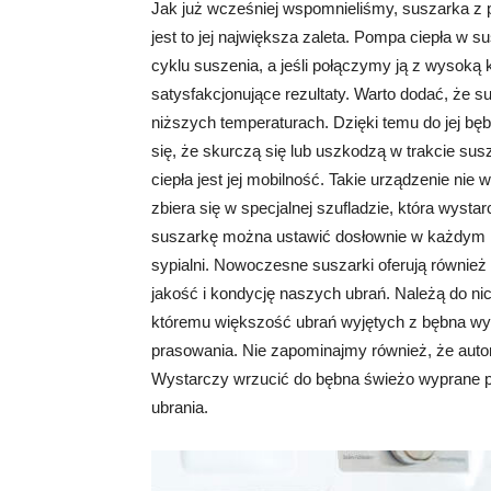
Jak już wcześniej wspomnieliśmy, suszarka z 
jest to jej największa zaleta. Pompa ciepła w 
cyklu suszenia, a jeśli połączymy ją z wysok
satysfakcjonujące rezultaty. Warto dodać, że 
niższych temperaturach. Dzięki temu do jej bę
się, że skurczą się lub uszkodzą w trakcie sus
ciepła jest jej mobilność. Takie urządzenie n
zbiera się w specjalnej szufladzie, która wyst
suszarkę można ustawić dosłownie w każdym mi
sypialni. Nowoczesne suszarki oferują również
jakość i kondycję naszych ubrań. Należą do nic
któremu większość ubrań wyjętych z bębna wys
prasowania. Nie zapominajmy również, że auto
Wystarczy wrzucić do bębna świeżo wyprane pr
ubrania.