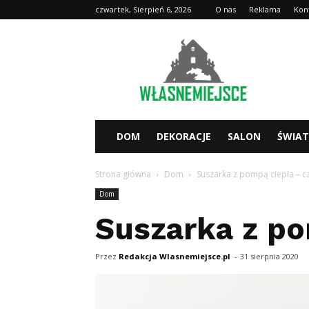
czwartek, Sierpień 6, 2026
O nas
Reklama
Kon
WlasneMiejsce.pl
DOM
DEKORACJE
SALON
ŚWIA
Strona główna
Dom
Suszarka z pompą ciepła – cz
Dom
Suszarka z po
Przez
Redakcja Wlasnemiejsce.pl
-
31 sierpnia 2020