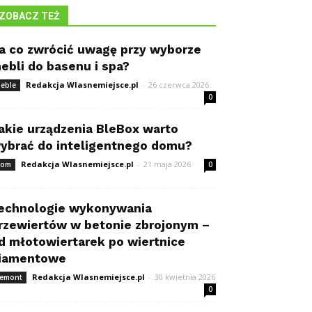
ZOBACZ TEŻ
a co zwrócić uwagę przy wyborze
ebli do basenu i spa?
Redakcja Wlasnemiejsce.pl
-
26 czerwca 2026
eble
0
akie urządzenia BleBox warto
ybrać do inteligentnego domu?
Redakcja Wlasnemiejsce.pl
-
21 maja 2026
om
0
echnologie wykonywania
rzewiertów w betonie zbrojonym –
d młotowiertarek po wiertnice
iamentowe
Redakcja Wlasnemiejsce.pl
-
30 kwietnia 2026
emont
0