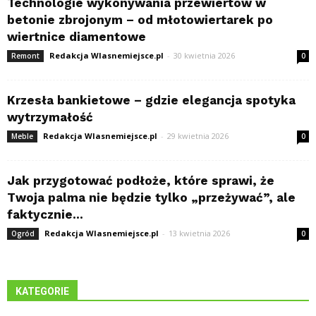
Technologie wykonywania przewiertów w
betonie zbrojonym – od młotowiertarek po
wiertnice diamentowe
Redakcja Wlasnemiejsce.pl
-
30 kwietnia 2026
Remont
0
Krzesła bankietowe – gdzie elegancja spotyka
wytrzymałość
Redakcja Wlasnemiejsce.pl
-
29 kwietnia 2026
Meble
0
Jak przygotować podłoże, które sprawi, że
Twoja palma nie będzie tylko „przeżywać”, ale
faktycznie...
Redakcja Wlasnemiejsce.pl
-
13 kwietnia 2026
Ogród
0
KATEGORIE