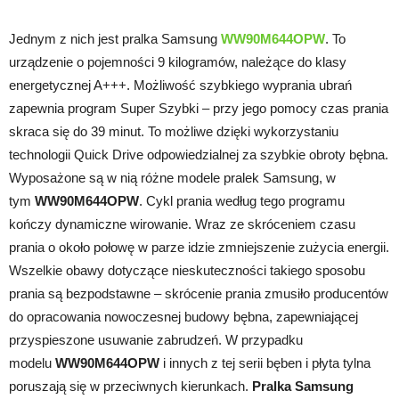
Jednym z nich jest pralka Samsung
WW90M644OPW
. To
urządzenie o pojemności 9 kilogramów, należące do klasy
energetycznej A+++. Możliwość szybkiego wyprania ubrań
zapewnia program Super Szybki – przy jego pomocy czas prania
skraca się do 39 minut. To możliwe dzięki wykorzystaniu
technologii Quick Drive odpowiedzialnej za szybkie obroty bębna.
Wyposażone są w nią różne modele pralek Samsung, w
tym
WW90M644OPW
. Cykl prania według tego programu
kończy dynamiczne wirowanie. Wraz ze skróceniem czasu
prania o około połowę w parze idzie zmniejszenie zużycia energii.
Wszelkie obawy dotyczące nieskuteczności takiego sposobu
prania są bezpodstawne – skrócenie prania zmusiło producentów
do opracowania nowoczesnej budowy bębna, zapewniającej
przyspieszone usuwanie zabrudzeń. W przypadku
modelu
WW90M644OPW
i innych z tej serii bęben i płyta tylna
poruszają się w przeciwnych kierunkach.
Pralka Samsung