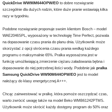
QuickDrive WW90M644OPW/EO
to dobre rozwiązanie
szczególnie dla dużych rodzin, które duże pranie wstawiają kilka
razy w tygodniu.
Podobne rozwiązanie proponuje swoim klientom Bosch – model
WAE2046SPL, wyposażony w technologię Time Perfect, pozwala
na dopasowanie czasu prania do planu dnia. Użytkownik może
skorzystać z opcji skrócenia czasu prania według każdego
programu o maksymalnie 65%. Pralka wyposażona jest w
funkcję umożliwiającą zmierzenie ciężaru załadowania bębna i
dopasowanie do niej potrzebnej ilości wody. Podobnie jak
pralka
Samsung QuickDrive WW90M644OPW/EO
jest to model
należący do klasy energetycznej A+++.
Chcąc zainwestować w pralkę, która pomoże oszczędzać czas,
warto zwrócić uwagę także na model Beko WMB61242PTMS.
Użytkownik może skrócić każdy dostępny program do 50% oraz