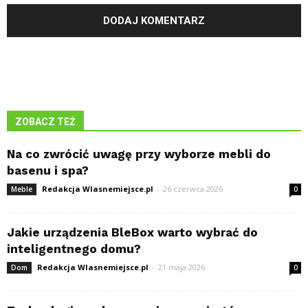
ZOBACZ TEŻ
Na co zwrócić uwagę przy wyborze mebli do
basenu i spa?
Redakcja Wlasnemiejsce.pl
-
26 czerwca 2026
Meble
0
Jakie urządzenia BleBox warto wybrać do
inteligentnego domu?
Redakcja Wlasnemiejsce.pl
-
21 maja 2026
Dom
0