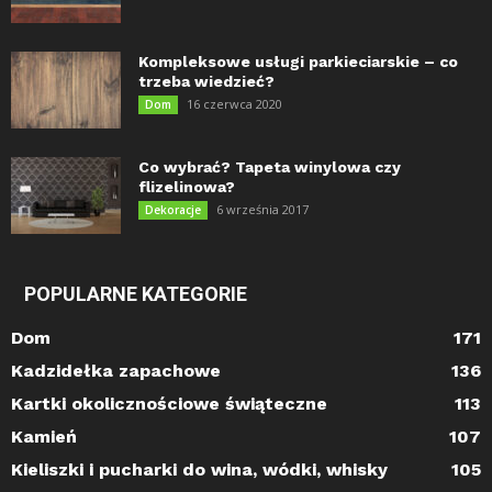
Kompleksowe usługi parkieciarskie – co
trzeba wiedzieć?
16 czerwca 2020
Dom
Co wybrać? Tapeta winylowa czy
flizelinowa?
6 września 2017
Dekoracje
POPULARNE KATEGORIE
Dom
171
Kadzidełka zapachowe
136
Kartki okolicznościowe świąteczne
113
Kamień
107
Kieliszki i pucharki do wina, wódki, whisky
105