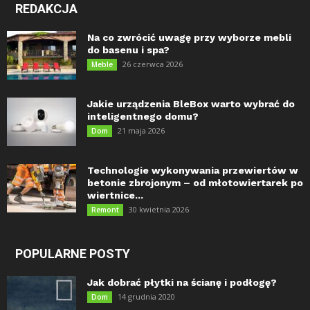
REDAKCJA
Na co zwrócić uwagę przy wyborze mebli
do basenu i spa?
26 czerwca 2026
Meble
Jakie urządzenia BleBox warto wybrać do
inteligentnego domu?
21 maja 2026
Dom
Technologie wykonywania przewiertów w
betonie zbrojonym – od młotowiertarek po
wiertnice...
30 kwietnia 2026
Remont
POPULARNE POSTY
Jak dobrać płytki na ścianę i podłogę?
14 grudnia 2020
Dom