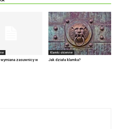
RA
nne
Klamki okienne
e wymiana zasuwnicy w
Jak działa klamka?