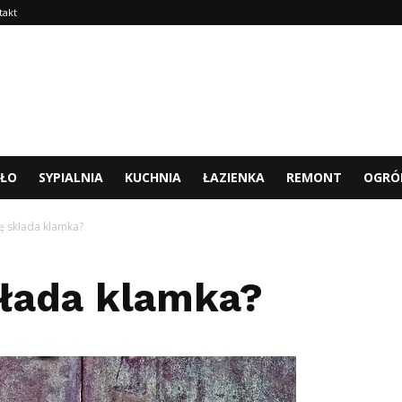
takt
TŁO
SYPIALNIA
KUCHNIA
ŁAZIENKA
REMONT
OGRÓ
ę składa klamka?
kłada klamka?