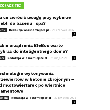
ZOBACZ TEŻ
a co zwrócić uwagę przy wyborze
ebli do basenu i spa?
Redakcja Wlasnemiejsce.pl
-
26 czerwca 2026
eble
0
akie urządzenia BleBox warto
ybrać do inteligentnego domu?
Redakcja Wlasnemiejsce.pl
-
21 maja 2026
om
0
echnologie wykonywania
rzewiertów w betonie zbrojonym –
d młotowiertarek po wiertnice
iamentowe
Redakcja Wlasnemiejsce.pl
-
30 kwietnia 2026
emont
0