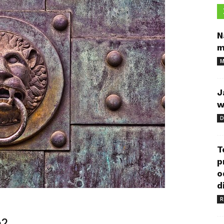
N
m
M
J
w
D
T
p
o
d
R