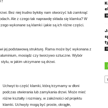
a?
K
e
zwi. Bez niej trudno byłoby nam otworzyć lub zamknąć
M
dach. Ale z czego tak naprawdę składa się klamka? W
czego wykonane są klamki i jakie są ich różne części.
J
s
t
nowi jej podstawową strukturę. Rama może być wykonana z
O
a, aluminium, mosiądz czy tworzywo sztuczne. Wybór
i stylu, w jakim utrzymane są drzwi.
Ka
Uchwyt to część klamki, którą trzymamy w dłoni
podczas otwierania lub zamykania drzwi. Może mieć
różne kształty i rozmiary, w zależności od projektu
klamki. Uchwyty mogą być proste, okrągłe,