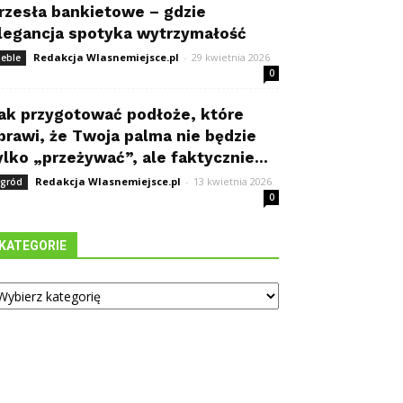
rzesła bankietowe – gdzie
legancja spotyka wytrzymałość
Redakcja Wlasnemiejsce.pl
-
29 kwietnia 2026
eble
0
ak przygotować podłoże, które
prawi, że Twoja palma nie będzie
ylko „przeżywać”, ale faktycznie...
Redakcja Wlasnemiejsce.pl
-
13 kwietnia 2026
gród
0
KATEGORIE
tegorie