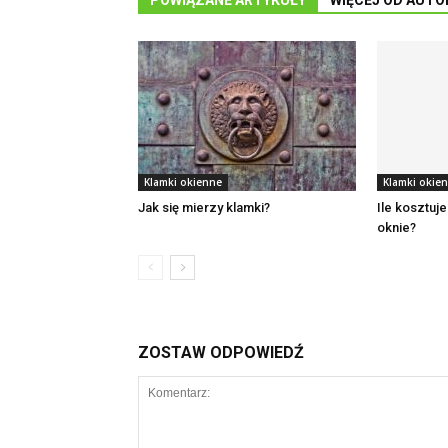
POWIĄZANE ARTYKUŁY
WIĘCEJ OD AUTO
Klamki okienne
Klamki okie
Jak się mierzy klamki?
Ile kosztuj
oknie?
ZOSTAW ODPOWIEDŹ