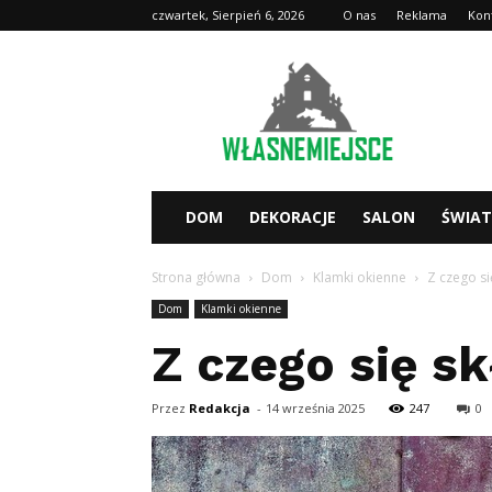
czwartek, Sierpień 6, 2026
O nas
Reklama
Kon
WlasneMiejsce.pl
DOM
DEKORACJE
SALON
ŚWIA
Strona główna
Dom
Klamki okienne
Z czego si
Dom
Klamki okienne
Z czego się s
Przez
Redakcja
-
14 września 2025
247
0