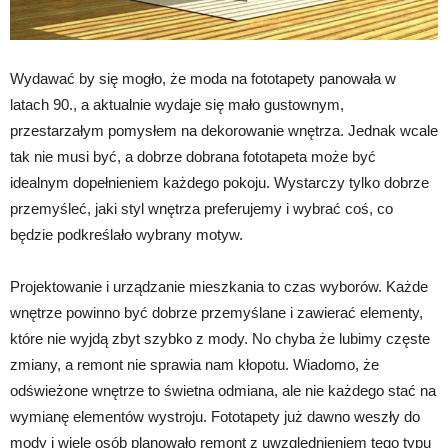
Wydawać by się mogło, że moda na fototapety panowała w
latach 90., a aktualnie wydaje się mało gustownym,
przestarzałym pomysłem na dekorowanie wnętrza. Jednak wcale
tak nie musi być, a dobrze dobrana fototapeta może być
idealnym dopełnieniem każdego pokoju. Wystarczy tylko dobrze
przemyśleć, jaki styl wnętrza preferujemy i wybrać coś, co
będzie podkreślało wybrany motyw.
Projektowanie i urządzanie mieszkania to czas wyborów. Każde
wnętrze powinno być dobrze przemyślane i zawierać elementy,
które nie wyjdą zbyt szybko z mody. No chyba że lubimy częste
zmiany, a remont nie sprawia nam kłopotu. Wiadomo, że
odświeżone wnętrze to świetna odmiana, ale nie każdego stać na
wymianę elementów wystroju. Fototapety już dawno weszły do
mody i wiele osób planowało remont z uwzględnieniem tego typu