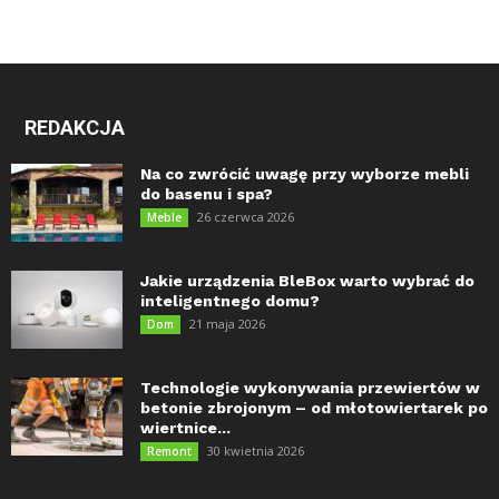
REDAKCJA
Na co zwrócić uwagę przy wyborze mebli
do basenu i spa?
26 czerwca 2026
Meble
Jakie urządzenia BleBox warto wybrać do
inteligentnego domu?
21 maja 2026
Dom
Technologie wykonywania przewiertów w
betonie zbrojonym – od młotowiertarek po
wiertnice...
30 kwietnia 2026
Remont