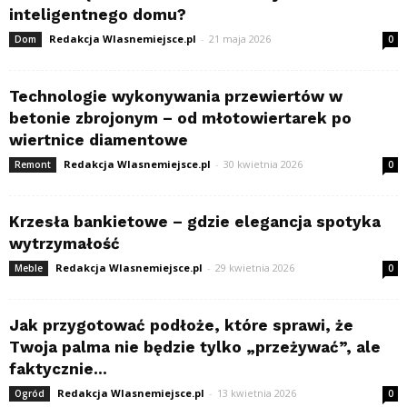
inteligentnego domu?
Redakcja Wlasnemiejsce.pl
-
21 maja 2026
Dom
0
Technologie wykonywania przewiertów w
betonie zbrojonym – od młotowiertarek po
wiertnice diamentowe
Redakcja Wlasnemiejsce.pl
-
30 kwietnia 2026
Remont
0
Krzesła bankietowe – gdzie elegancja spotyka
wytrzymałość
Redakcja Wlasnemiejsce.pl
-
29 kwietnia 2026
Meble
0
Jak przygotować podłoże, które sprawi, że
Twoja palma nie będzie tylko „przeżywać”, ale
faktycznie...
Redakcja Wlasnemiejsce.pl
-
13 kwietnia 2026
Ogród
0