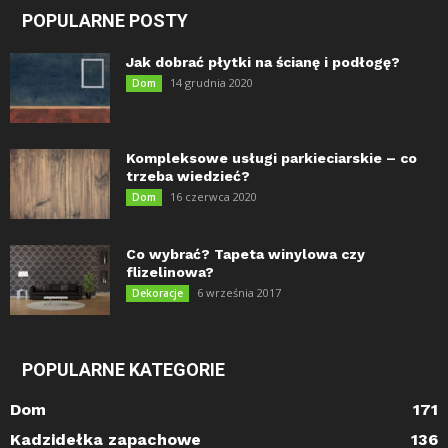
POPULARNE POSTY
Jak dobrać płytki na ścianę i podłogę?
14 grudnia 2020
Dom
Kompleksowe usługi parkieciarskie – co
trzeba wiedzieć?
16 czerwca 2020
Dom
Co wybrać? Tapeta winylowa czy
flizelinowa?
6 września 2017
Dekoracje
POPULARNE KATEGORIE
Dom
171
Kadzidełka zapachowe
136