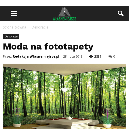
Strona główna
Dekoracje
Dekoracje
Moda na fototapety
Przez
Redakcja Wlasnemiejsce.pl
-
28 lipca 2018
2599
0