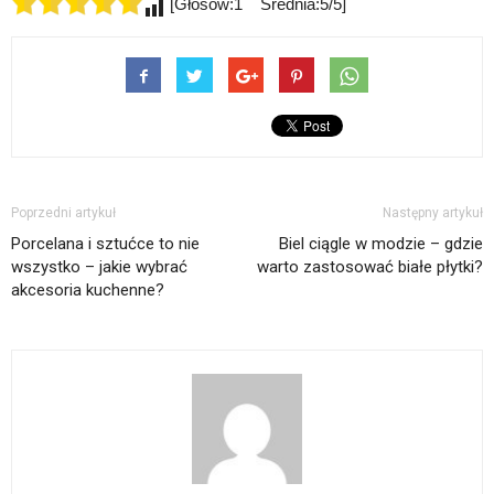
[Głosów:1 Średnia:5/5]
Poprzedni artykuł
Następny artykuł
Porcelana i sztućce to nie
Biel ciągle w modzie – gdzie
wszystko – jakie wybrać
warto zastosować białe płytki?
akcesoria kuchenne?