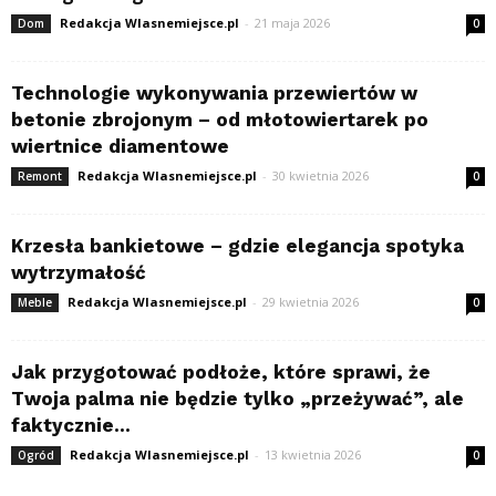
Redakcja Wlasnemiejsce.pl
-
21 maja 2026
Dom
0
Technologie wykonywania przewiertów w
betonie zbrojonym – od młotowiertarek po
wiertnice diamentowe
Redakcja Wlasnemiejsce.pl
-
30 kwietnia 2026
Remont
0
Krzesła bankietowe – gdzie elegancja spotyka
wytrzymałość
Redakcja Wlasnemiejsce.pl
-
29 kwietnia 2026
Meble
0
Jak przygotować podłoże, które sprawi, że
Twoja palma nie będzie tylko „przeżywać”, ale
faktycznie...
Redakcja Wlasnemiejsce.pl
-
13 kwietnia 2026
Ogród
0