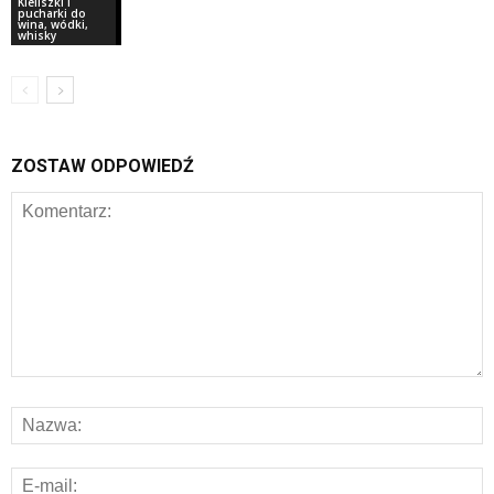
Kieliszki i
pucharki do
wina, wódki,
whisky
ZOSTAW ODPOWIEDŹ