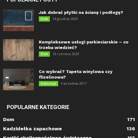
Jak dobrać płytki na ścianę i podłogę?
14 grudnia 2020
Dom
Kompleksowe usługi parkieciarskie – co
trzeba wiedzieć?
16 czerwca 2020
Dom
Co wybrać? Tapeta winylowa czy
flizelinowa?
6 września 2017
Dekoracje
POPULARNE KATEGORIE
Dom
171
Kadzidełka zapachowe
136
Kartki okolicznościowe świąteczne
113