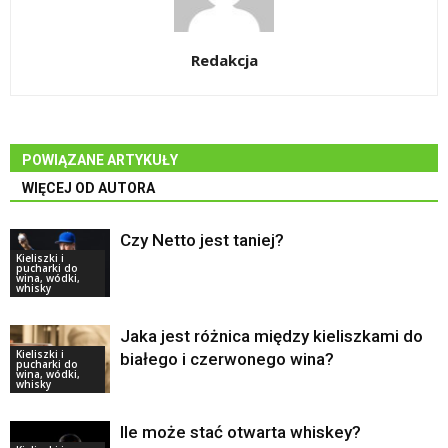
Redakcja
POWIĄZANE ARTYKUŁY
WIĘCEJ OD AUTORA
Czy Netto jest taniej?
Kieliszki i
pucharki do
wina, wódki,
whisky
Jaka jest różnica między kieliszkami do
Kieliszki i
białego i czerwonego wina?
pucharki do
wina, wódki,
whisky
Ile może stać otwarta whiskey?