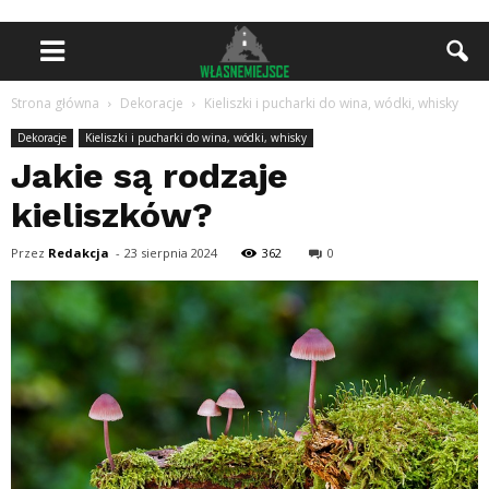
Strona główna
Dekoracje
Kieliszki i pucharki do wina, wódki, whisky
Dekoracje
Kieliszki i pucharki do wina, wódki, whisky
Jakie są rodzaje
kieliszków?
Przez
Redakcja
-
23 sierpnia 2024
362
0