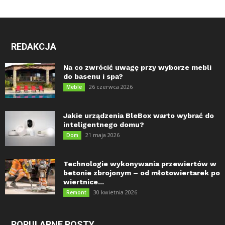
REDAKCJA
Na co zwrócić uwagę przy wyborze mebli
do basenu i spa?
26 czerwca 2026
Meble
Jakie urządzenia BleBox warto wybrać do
inteligentnego domu?
21 maja 2026
Dom
Technologie wykonywania przewiertów w
betonie zbrojonym – od młotowiertarek po
wiertnice...
30 kwietnia 2026
Remont
POPULARNE POSTY