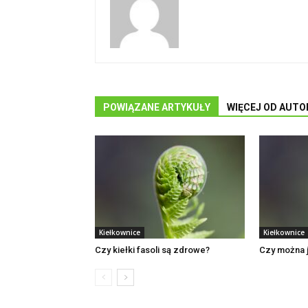
POWIĄZANE ARTYKUŁY
WIĘCEJ OD AUTO
Kiełkownice
Kiełkownice
Czy kiełki fasoli są zdrowe?
Czy można j