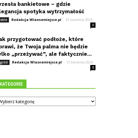
rzesła bankietowe – gdzie
legancja spotyka wytrzymałość
Redakcja Wlasnemiejsce.pl
-
29 kwietnia 2026
eble
0
ak przygotować podłoże, które
prawi, że Twoja palma nie będzie
ylko „przeżywać”, ale faktycznie...
Redakcja Wlasnemiejsce.pl
-
13 kwietnia 2026
gród
0
KATEGORIE
tegorie