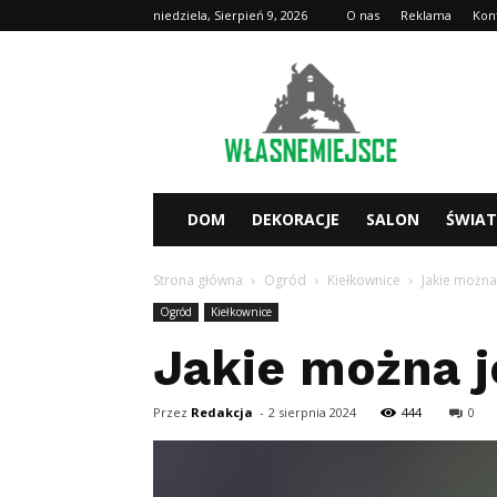
niedziela, Sierpień 9, 2026
O nas
Reklama
Kon
WlasneMiejsce.pl
DOM
DEKORACJE
SALON
ŚWIA
Strona główna
Ogród
Kiełkownice
Jakie można 
Ogród
Kiełkownice
Jakie można j
Przez
Redakcja
-
2 sierpnia 2024
444
0