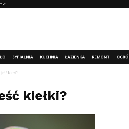
takt
TŁO
SYPIALNIA
KUCHNIA
ŁAZIENKA
REMONT
OGRÓ
jeść kiełki?
eść kiełki?