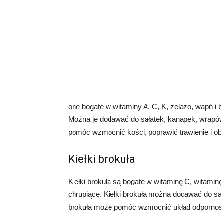
one bogate w witaminy A, C, K, żelazo, wapń i b
Można je dodawać do sałatek, kanapek, wrapó
pomóc wzmocnić kości, poprawić trawienie i o
Kiełki brokuła
Kiełki brokuła są bogate w witaminę C, witaminę
chrupiące. Kiełki brokuła można dodawać do sa
brokuła może pomóc wzmocnić układ odpornośc