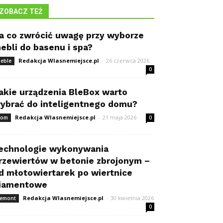
ZOBACZ TEŻ
a co zwrócić uwagę przy wyborze
ebli do basenu i spa?
Redakcja Wlasnemiejsce.pl
-
26 czerwca 2026
eble
0
akie urządzenia BleBox warto
ybrać do inteligentnego domu?
Redakcja Wlasnemiejsce.pl
-
21 maja 2026
om
0
echnologie wykonywania
rzewiertów w betonie zbrojonym –
d młotowiertarek po wiertnice
iamentowe
Redakcja Wlasnemiejsce.pl
-
30 kwietnia 2026
emont
0