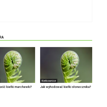
RA
Kiełkownice
eść kiełki marchewki?
Jak wyhodować kiełki słonecznika?