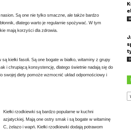
K
e
 z nasion. Są one nie tylko smaczne, ale także bardzo
M
 błonnik, dlatego warto je regularnie spożywać. W tym
jakie mają korzyści dla zdrowia.
J
s
t
są kiełki fasoli. Są one bogate w białko, witaminy z grupy
O
smak i chrupiącą konsystencję, dlatego świetnie nadają się do
i do swojej diety pomoże wzmocnić układ odpornościowy i
Ka
Kiełki rzodkiewki są bardzo popularne w kuchni
azjatyckiej. Mają one ostry smak i są bogate w witaminę
C, żelazo i wapń. Kiełki rzodkiewki dodają potrawom