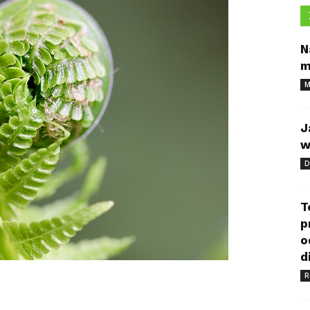
N
m
M
J
w
D
T
p
o
d
R