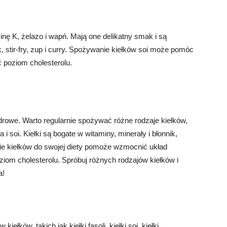
minę K, żelazo i wapń. Mają one delikatny smak i są
, stir-fry, zup i curry. Spożywanie kiełków soi może pomóc
ć poziom cholesterolu.
zdrowe. Warto regularnie spożywać różne rodzaje kiełków,
ła i soi. Kiełki są bogate w witaminy, minerały i błonnik,
nie kiełków do swojej diety pomoże wzmocnić układ
ziom cholesterolu. Spróbuj różnych rodzajów kiełków i
a!
ków, takich jak kiełki fasoli, kiełki soi, kiełki