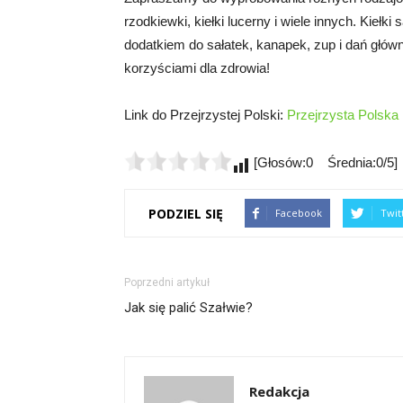
rzodkiewki, kiełki lucerny i wiele innych. Kieł
dodatkiem do sałatek, kanapek, zup i dań główny
korzyściami dla zdrowia!
Link do Przejrzystej Polski:
Przejrzysta Polska
[Głosów:0 Średnia:0/5]
PODZIEL SIĘ
Facebook
Twit
Poprzedni artykuł
Jak się palić Szałwie?
Redakcja