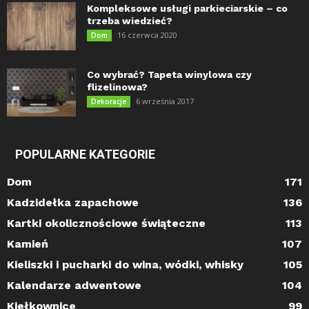
Kompleksowe usługi parkieciarskie – co
trzeba wiedzieć?
16 czerwca 2020
Dom
Co wybrać? Tapeta winylowa czy
flizelinowa?
6 września 2017
Dekoracje
POPULARNE KATEGORIE
Dom
171
Kadzidełka zapachowe
136
Kartki okolicznościowe świąteczne
113
Kamień
107
Kieliszki i pucharki do wina, wódki, whisky
105
Kalendarze adwentowe
104
Kiełkownice
99