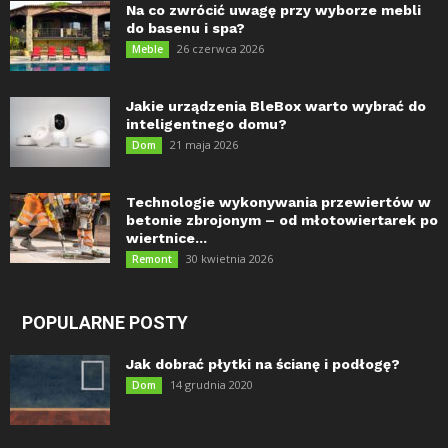
Na co zwrócić uwagę przy wyborze mebli
do basenu i spa?
26 czerwca 2026
Meble
Jakie urządzenia BleBox warto wybrać do
inteligentnego domu?
21 maja 2026
Dom
Technologie wykonywania przewiertów w
betonie zbrojonym – od młotowiertarek po
wiertnice...
30 kwietnia 2026
Remont
POPULARNE POSTY
Jak dobrać płytki na ścianę i podłogę?
14 grudnia 2020
Dom