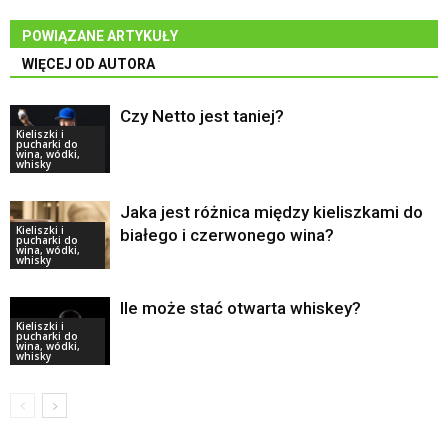
POWIĄZANE ARTYKUŁY
WIĘCEJ OD AUTORA
Czy Netto jest taniej?
Kieliszki i
pucharki do
wina, wódki,
whisky
Jaka jest różnica między kieliszkami do
Kieliszki i
białego i czerwonego wina?
pucharki do
wina, wódki,
whisky
Ile może stać otwarta whiskey?
Kieliszki i
pucharki do
wina, wódki,
whisky