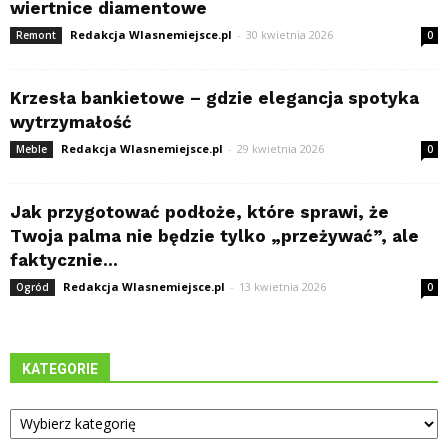
wiertnice diamentowe
Redakcja Wlasnemiejsce.pl
-
30 kwietnia 2026
Remont
0
Krzesła bankietowe – gdzie elegancja spotyka
wytrzymałość
Redakcja Wlasnemiejsce.pl
-
29 kwietnia 2026
Meble
0
Jak przygotować podłoże, które sprawi, że
Twoja palma nie będzie tylko „przeżywać”, ale
faktycznie...
Redakcja Wlasnemiejsce.pl
-
13 kwietnia 2026
Ogród
0
KATEGORIE
Kategorie