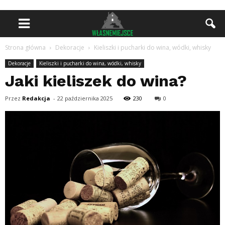
Strona główna
Dekoracje
Kieliszki i pucharki do wina, wódki, whisky
Dekoracje
Kieliszki i pucharki do wina, wódki, whisky
Jaki kieliszek do wina?
Przez
Redakcja
-
22 października 2025
230
0