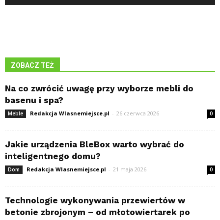
ZOBACZ TEŻ
Na co zwrócić uwagę przy wyborze mebli do
basenu i spa?
Redakcja Wlasnemiejsce.pl
-
26 czerwca 2026
Meble
0
Jakie urządzenia BleBox warto wybrać do
inteligentnego domu?
Redakcja Wlasnemiejsce.pl
-
21 maja 2026
Dom
0
Technologie wykonywania przewiertów w
betonie zbrojonym – od młotowiertarek po