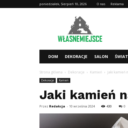
poniedziałek, Sierpień 10, 2026
O nas
Reklama
WlasneMiejsce.pl
DOM
DEKORACJE
SALON
ŚWIA
Strona główna
Dekoracje
Kamień
Jaki kamień 
Dekoracje
Kamień
Jaki kamień n
Przez
Redakcja
-
10 września 2024
430
0