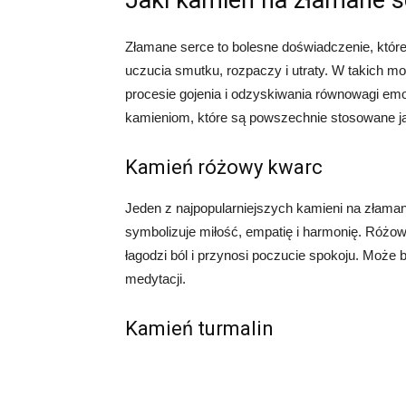
Jaki kamień na złamane s
Złamane serce to bolesne doświadczenie, któr
uczucia smutku, rozpaczy i utraty. W takich 
procesie gojenia i odzyskiwania równowagi emo
kamieniom, które są powszechnie stosowane ja
Kamień różowy kwarc
Jeden z najpopularniejszych kamieni na złaman
symbolizuje miłość, empatię i harmonię. Róż
łagodzi ból i przynosi poczucie spokoju. Może 
medytacji.
Kamień turmalin