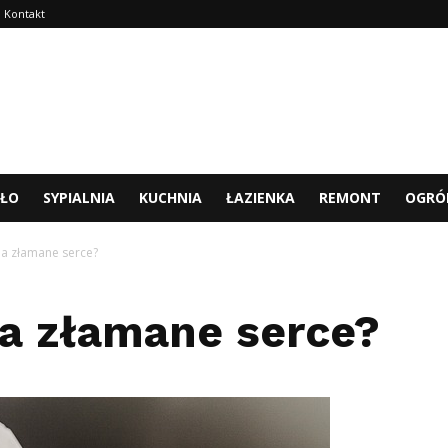
Kontakt
TŁO
SYPIALNIA
KUCHNIA
ŁAZIENKA
REMONT
OGRÓ
na złamane serce?
a złamane serce?