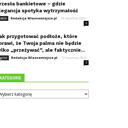
rzesła bankietowe – gdzie
legancja spotyka wytrzymałość
Redakcja Wlasnemiejsce.pl
-
29 kwietnia 2026
eble
0
ak przygotować podłoże, które
prawi, że Twoja palma nie będzie
ylko „przeżywać”, ale faktycznie...
Redakcja Wlasnemiejsce.pl
-
13 kwietnia 2026
gród
0
KATEGORIE
tegorie