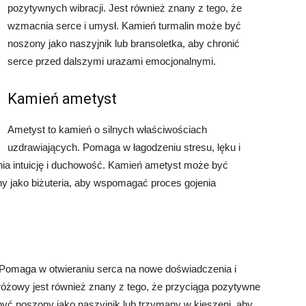
pozytywnych wibracji. Jest również znany z tego, że
wzmacnia serce i umysł. Kamień turmalin może być
noszony jako naszyjnik lub bransoletka, aby chronić
serce przed dalszymi urazami emocjonalnymi.
Kamień ametyst
Ametyst to kamień o silnych właściwościach
uzdrawiających. Pomaga w łagodzeniu stresu, lęku i
nia intuicję i duchowość. Kamień ametyst może być
y jako biżuteria, aby wspomagać proces gojenia
. Pomaga w otwieraniu serca na nowe doświadczenia i
óżowy jest również znany z tego, że przyciąga pozytywne
być noszony jako naszyjnik lub trzymany w kieszeni, aby