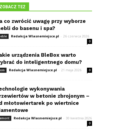
ZOBACZ TEŻ
a co zwrócić uwagę przy wyborze
ebli do basenu i spa?
Redakcja Wlasnemiejsce.pl
-
26 czerwca 2026
eble
0
akie urządzenia BleBox warto
ybrać do inteligentnego domu?
Redakcja Wlasnemiejsce.pl
-
21 maja 2026
om
0
echnologie wykonywania
rzewiertów w betonie zbrojonym –
d młotowiertarek po wiertnice
iamentowe
Redakcja Wlasnemiejsce.pl
-
30 kwietnia 2026
emont
0