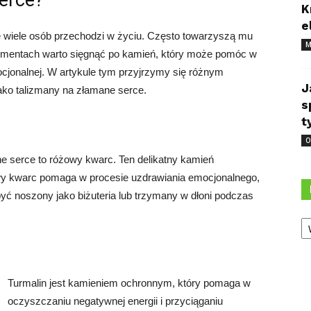
erce?
K
e
e wiele osób przechodzi w życiu. Często towarzyszą mu
M
momentach warto sięgnąć po kamień, który może pomóc w
cjonalnej. W artykule tym przyjrzymy się różnym
J
ko talizmany na złamane serce.
s
t
O
e serce to różowy kwarc. Ten delikatny kamień
owy kwarc pomaga w procesie uzdrawiania emocjonalnego,
być noszony jako biżuteria lub trzymany w dłoni podczas
Ka
Turmalin jest kamieniem ochronnym, który pomaga w
oczyszczaniu negatywnej energii i przyciąganiu