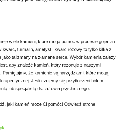
nieje wiele kamieni, które mogą pomóc w procesie gojenia i
warc, turmalin, ametyst i kwarc różowy to tylko kilka z
e jako talizmany na złamane serce. Wybór kamienia zależy
 jest, aby znaleźć kamień, który rezonuje z naszymi
a. Pamiętajmy, że kamienie są narzędziami, które mogą
terapeutycznej. Jeśli czujemy się przytłoczeni bólem
utą lub specjalistą ds. zdrowia psychicznego.
dź, jaki kamień może Ci pomóc! Odwiedź stronę
!
l/