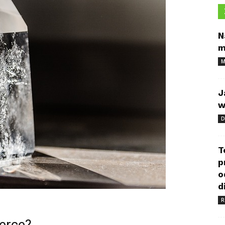
N
m
M
J
w
D
T
p
o
d
R