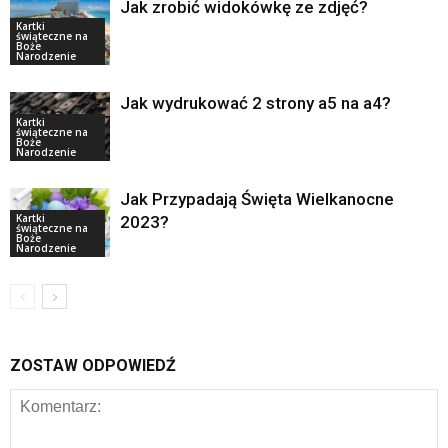
Jak zrobić widokówkę ze zdjęć?
Kartki
świąteczne na
Boże
Narodzenie
Jak wydrukować 2 strony a5 na a4?
Kartki
świąteczne na
Boże
Narodzenie
Jak Przypadają Święta Wielkanocne
Kartki
2023?
świąteczne na
Boże
Narodzenie
ZOSTAW ODPOWIEDŹ