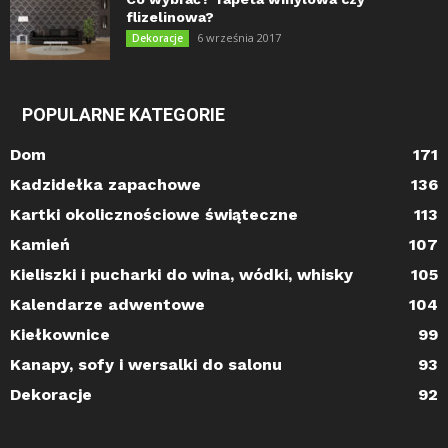
flizelinowa?
6 września 2017
Dekoracje
POPULARNE KATEGORIE
Dom
171
Kadzidełka zapachowe
136
Kartki okolicznościowe świąteczne
113
Kamień
107
Kieliszki i pucharki do wina, wódki, whisky
105
Kalendarze adwentowe
104
Kiełkownice
99
Kanapy, sofy i wersalki do salonu
93
Dekoracje
92