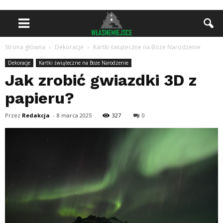
Strona główna
Dekoracje
Kartki świąteczne na Boże Narodzenie
Dekoracje
Kartki świąteczne na Boże Narodzenie
Jak zrobić gwiazdki 3D z
papieru?
Przez
Redakcja
-
8 marca 2025
327
0