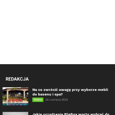
REDAKCJA
Na co zwrócić uwagę przy wyborze mebli
do basenu i spa?
26 czerwca 2026
Meble
Jakie urządzenia BleBox warto wybrać do