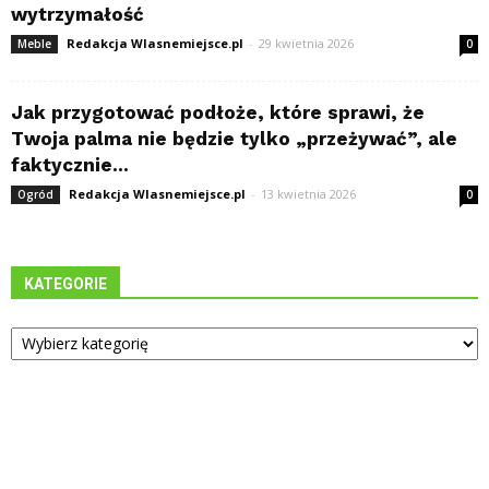
wytrzymałość
Redakcja Wlasnemiejsce.pl
-
29 kwietnia 2026
Meble
0
Jak przygotować podłoże, które sprawi, że
Twoja palma nie będzie tylko „przeżywać”, ale
faktycznie...
Redakcja Wlasnemiejsce.pl
-
13 kwietnia 2026
Ogród
0
KATEGORIE
Kategorie