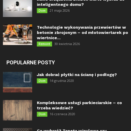
inteligentnego domu?
21 maja 2026
Dom
Technologie wykonywania przewiertów w
betonie zbrojonym – od młotowiertarek po
wiertnice...
30 kwietnia 2026
Remont
POPULARNE POSTY
Jak dobrać płytki na ścianę i podłogę?
14 grudnia 2020
Dom
Kompleksowe usługi parkieciarskie – co
trzeba wiedzieć?
16 czerwca 2020
Dom
Co wybrać? Tapeta winylowa czy