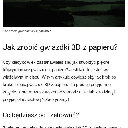
Jak zrobić gwiazdki 3D z papieru?
Jak zrobić gwiazdki 3D z papieru?
Czy kiedykolwiek zastanawiałeś się, jak stworzyć piękne,
trójwymiarowe gwiazdki z papieru? Jeśli tak, to jesteś we
właściwym miejscu! W tym artykule dowiesz się, jak krok po
kroku zrobić gwiazdki 3D z papieru. To proste i przyjemne
zajęcie, które możesz wykonać samodzielnie lub z rodziną i
przyjaciółmi. Gotowy? Zaczynamy!
Co będziesz potrzebować?
Zanim przystąpisz do tworzenia gwiazdek 3D z papieru, upewnij