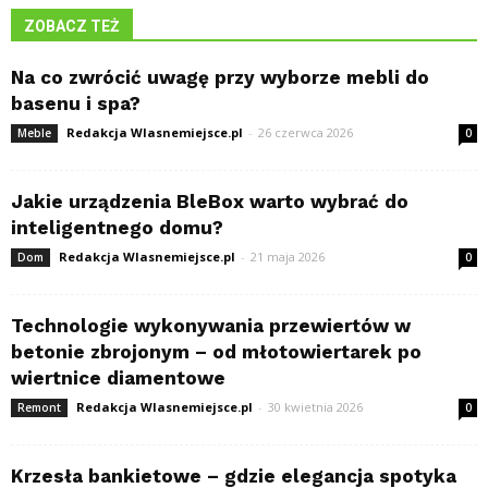
ZOBACZ TEŻ
Na co zwrócić uwagę przy wyborze mebli do
basenu i spa?
Redakcja Wlasnemiejsce.pl
-
26 czerwca 2026
Meble
0
Jakie urządzenia BleBox warto wybrać do
inteligentnego domu?
Redakcja Wlasnemiejsce.pl
-
21 maja 2026
Dom
0
Technologie wykonywania przewiertów w
betonie zbrojonym – od młotowiertarek po
wiertnice diamentowe
Redakcja Wlasnemiejsce.pl
-
30 kwietnia 2026
Remont
0
Krzesła bankietowe – gdzie elegancja spotyka