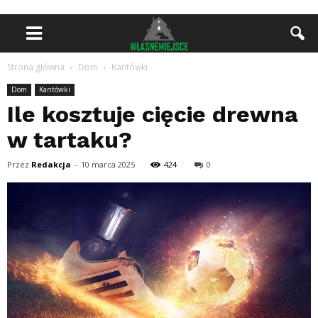
Strona główna
Dom
Kantówki
Dom
Kantówki
Ile kosztuje cięcie drewna
w tartaku?
Przez
Redakcja
-
10 marca 2025
424
0