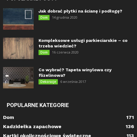
Jak dobrać płytki na ścianę i podłogę?
14 grudnia 2020
Dom
Kompleksowe usługi parkieciarskie – co
trzeba wiedzieć?
16 czerwca 2020
Dom
Co wybrać? Tapeta winylowa czy
flizelinowa?
6 września 2017
Dekoracje
POPULARNE KATEGORIE
Dom
171
Kadzidełka zapachowe
136
Kartki okolicznościowe świąteczne
113