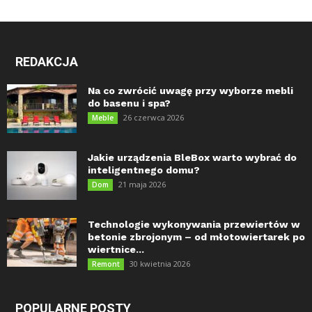
REDAKCJA
Na co zwrócić uwagę przy wyborze mebli
do basenu i spa?
26 czerwca 2026
Meble
Jakie urządzenia BleBox warto wybrać do
inteligentnego domu?
21 maja 2026
Dom
Technologie wykonywania przewiertów w
betonie zbrojonym – od młotowiertarek po
wiertnice...
30 kwietnia 2026
Remont
POPULARNE POSTY