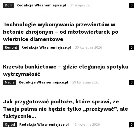
Redakcja Wlasnemiejsce.pl
-
21 maja 2026
Dom
0
Technologie wykonywania przewiertów w
betonie zbrojonym – od młotowiertarek po
wiertnice diamentowe
Redakcja Wlasnemiejsce.pl
-
30 kwietnia 2026
Remont
0
Krzesła bankietowe – gdzie elegancja spotyka
wytrzymałość
Redakcja Wlasnemiejsce.pl
-
29 kwietnia 2026
Meble
0
Jak przygotować podłoże, które sprawi, że
Twoja palma nie będzie tylko „przeżywać”, ale
faktycznie...
Redakcja Wlasnemiejsce.pl
-
13 kwietnia 2026
Ogród
0