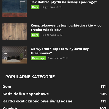
Jak dobrać płytki na ścianę i podłogę?
14 grudnia 2020
Dom
Kompleksowe usługi parkieciarskie – co
trzeba wiedzieć?
16 czerwca 2020
Dom
Co wybrać? Tapeta winylowa czy
flizelinowa?
6 września 2017
Dekoracje
POPULARNE KATEGORIE
Dom
171
Kadzidełka zapachowe
136
Kartki okolicznościowe świąteczne
113
Kamień
107