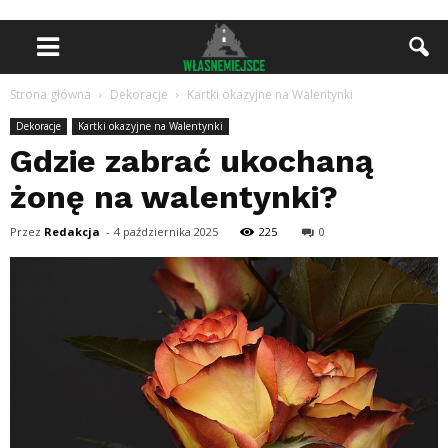
Strona główna
Dekoracje
Kartki okazyjne na Walentynki
Dekoracje
Kartki okazyjne na Walentynki
Gdzie zabrać ukochaną
żonę na walentynki?
Przez
Redakcja
-
4 października 2025
225
0