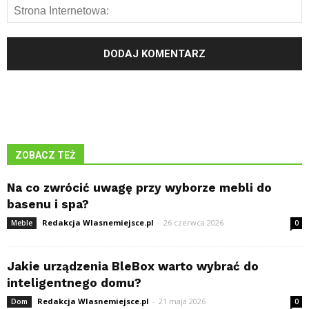
ZOBACZ TEŻ
Na co zwrócić uwagę przy wyborze mebli do
basenu i spa?
Redakcja Wlasnemiejsce.pl
-
26 czerwca 2026
Meble
0
Jakie urządzenia BleBox warto wybrać do
inteligentnego domu?
Redakcja Wlasnemiejsce.pl
-
21 maja 2026
Dom
0