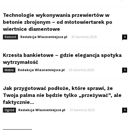
Technologie wykonywania przewiertów w
betonie zbrojonym – od młotowiertarek po
wiertnice diamentowe
Redakcja Wlasnemiejsce.pl
-
30 kwietnia 2026
Remont
0
Krzesła bankietowe – gdzie elegancja spotyka
wytrzymałość
Redakcja Wlasnemiejsce.pl
-
29 kwietnia 2026
Meble
0
Jak przygotować podłoże, które sprawi, że
Twoja palma nie będzie tylko „przeżywać”, ale
faktycznie...
Redakcja Wlasnemiejsce.pl
-
13 kwietnia 2026
Ogród
0