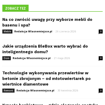
ZOBACZ TEŻ
Na co zwrócić uwagę przy wyborze mebli do
basenu i spa?
Redakcja Wlasnemiejsce.pl
-
26 czerwca 2026
Meble
0
Jakie urządzenia BleBox warto wybrać do
inteligentnego domu?
Redakcja Wlasnemiejsce.pl
-
21 maja 2026
Dom
0
Technologie wykonywania przewiertów w
betonie zbrojonym – od młotowiertarek po
wiertnice diamentowe
Redakcja Wlasnemiejsce.pl
-
30 kwietnia 2026
Remont
0