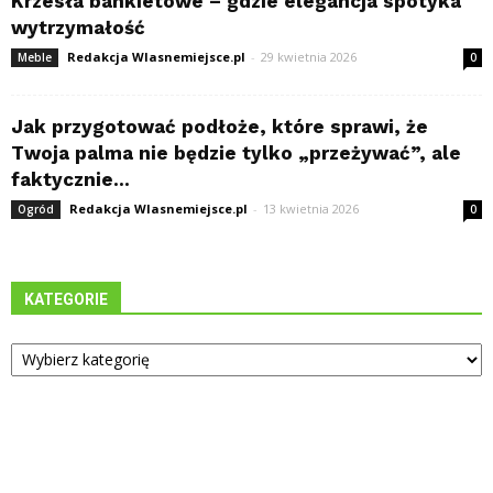
Krzesła bankietowe – gdzie elegancja spotyka
wytrzymałość
Redakcja Wlasnemiejsce.pl
-
29 kwietnia 2026
Meble
0
Jak przygotować podłoże, które sprawi, że
Twoja palma nie będzie tylko „przeżywać”, ale
faktycznie...
Redakcja Wlasnemiejsce.pl
-
13 kwietnia 2026
Ogród
0
KATEGORIE
Kategorie