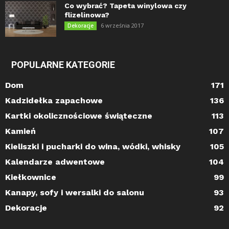
Co wybrać? Tapeta winylowa czy
flizelinowa?
6 września 2017
Dekoracje
POPULARNE KATEGORIE
Dom
171
Kadzidełka zapachowe
136
Kartki okolicznościowe świąteczne
113
Kamień
107
Kieliszki i pucharki do wina, wódki, whisky
105
Kalendarze adwentowe
104
Kiełkownice
99
Kanapy, sofy i wersalki do salonu
93
Dekoracje
92