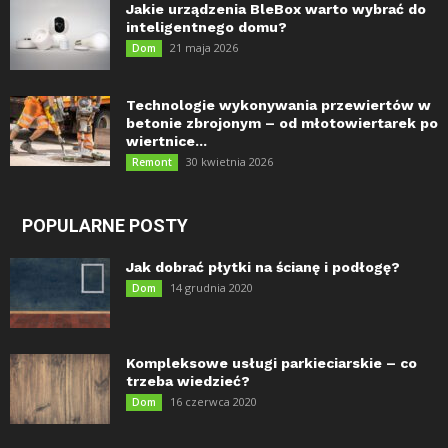
Jakie urządzenia BleBox warto wybrać do
inteligentnego domu?
21 maja 2026
Dom
Technologie wykonywania przewiertów w
betonie zbrojonym – od młotowiertarek po
wiertnice...
30 kwietnia 2026
Remont
POPULARNE POSTY
Jak dobrać płytki na ścianę i podłogę?
14 grudnia 2020
Dom
Kompleksowe usługi parkieciarskie – co
trzeba wiedzieć?
16 czerwca 2020
Dom