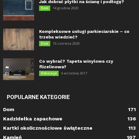
Jak dobrać płytki na ścianę i podłogę?
14 grudnia 2020
Dom
Kompleksowe usługi parkieciarskie – co
trzeba wiedzieć?
16 czerwca 2020
Dom
Co wybrać? Tapeta winylowa czy
flizelinowa?
6 września 2017
Dekoracje
POPULARNE KATEGORIE
Dom
171
Kadzidełka zapachowe
136
Kartki okolicznościowe świąteczne
113
Kamień
107