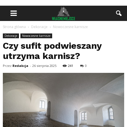
Strona główna
Dekoracje
Nowoczesne karnisze
Dekoracje
Nowoczesne karnisze
Czy sufit podwieszany
utrzyma karnisz?
Przez
Redakcja
-
26 sierpnia 2025
241
0