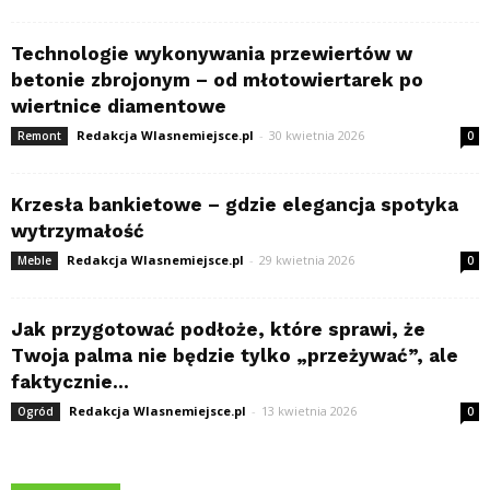
Technologie wykonywania przewiertów w
betonie zbrojonym – od młotowiertarek po
wiertnice diamentowe
Redakcja Wlasnemiejsce.pl
-
30 kwietnia 2026
Remont
0
Krzesła bankietowe – gdzie elegancja spotyka
wytrzymałość
Redakcja Wlasnemiejsce.pl
-
29 kwietnia 2026
Meble
0
Jak przygotować podłoże, które sprawi, że
Twoja palma nie będzie tylko „przeżywać”, ale
faktycznie...
Redakcja Wlasnemiejsce.pl
-
13 kwietnia 2026
Ogród
0