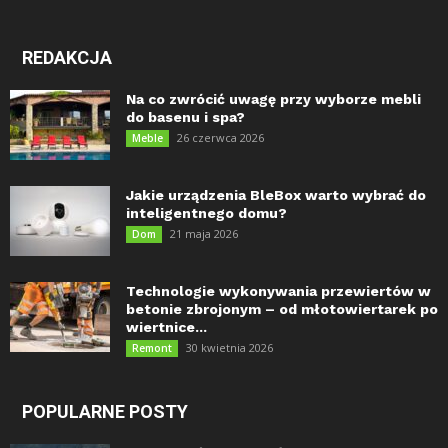
REDAKCJA
Na co zwrócić uwagę przy wyborze mebli
do basenu i spa?
26 czerwca 2026
Meble
Jakie urządzenia BleBox warto wybrać do
inteligentnego domu?
21 maja 2026
Dom
Technologie wykonywania przewiertów w
betonie zbrojonym – od młotowiertarek po
wiertnice...
30 kwietnia 2026
Remont
POPULARNE POSTY