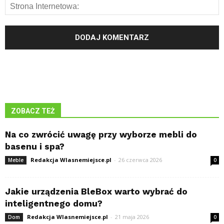
ZOBACZ TEŻ
Na co zwrócić uwagę przy wyborze mebli do
basenu i spa?
Redakcja Wlasnemiejsce.pl
-
26 czerwca 2026
Meble
0
Jakie urządzenia BleBox warto wybrać do
inteligentnego domu?
Redakcja Wlasnemiejsce.pl
-
21 maja 2026
Dom
0