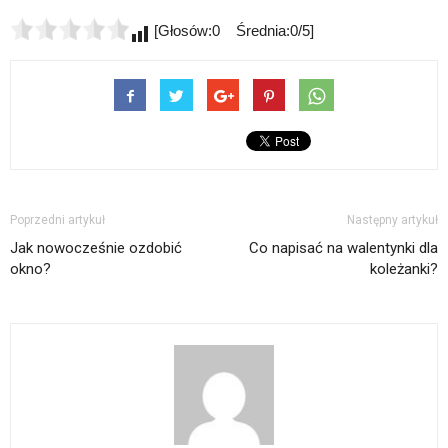
[Głosów:0 Średnia:0/5]
Poprzedni artykuł
Następny artykuł
Jak nowocześnie ozdobić
Co napisać na walentynki dla
okno?
koleżanki?