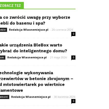
ZOBACZ TEŻ
a co zwrócić uwagę przy wyborze
ebli do basenu i spa?
Redakcja Wlasnemiejsce.pl
-
26 czerwca 2026
eble
0
akie urządzenia BleBox warto
ybrać do inteligentnego domu?
Redakcja Wlasnemiejsce.pl
-
21 maja 2026
om
0
echnologie wykonywania
rzewiertów w betonie zbrojonym –
d młotowiertarek po wiertnice
iamentowe
Redakcja Wlasnemiejsce.pl
-
30 kwietnia 2026
emont
0