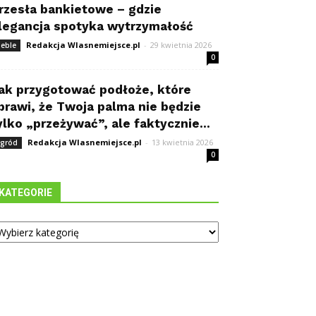
rzesła bankietowe – gdzie
legancja spotyka wytrzymałość
Redakcja Wlasnemiejsce.pl
-
29 kwietnia 2026
eble
0
ak przygotować podłoże, które
prawi, że Twoja palma nie będzie
ylko „przeżywać”, ale faktycznie...
Redakcja Wlasnemiejsce.pl
-
13 kwietnia 2026
gród
0
KATEGORIE
tegorie