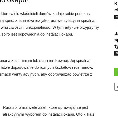
 do okapu?
K
e
, które wielu właścicieli domów zadaje sobie podczas
M
ra spiro, znana również jako rura wentylacyjna spiralna,
właściwości i funkcjonalność. W tym artykule przyjrzymy
J
 spiro jest odpowiednia do instalacji okapu.
s
t
O
nana z aluminium lub stali nierdzewnej. Jej spiralna
 łatwe dopasowanie do różnych kształtów i rozmiarów.
temach wentylacyjnych, aby odprowadzać powietrze z
Ka
Rura spiro ma wiele zalet, które sprawiają, że jest
atrakcyjnym wyborem do instalacji okapu. Oto kilka z