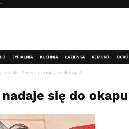
kt
TŁO
SYPIALNIA
KUCHNIA
ŁAZIENKA
REMONT
OGRÓ
i, przewody
Czy rura spiro nadaje się do okapu?
o nadaje się do okap