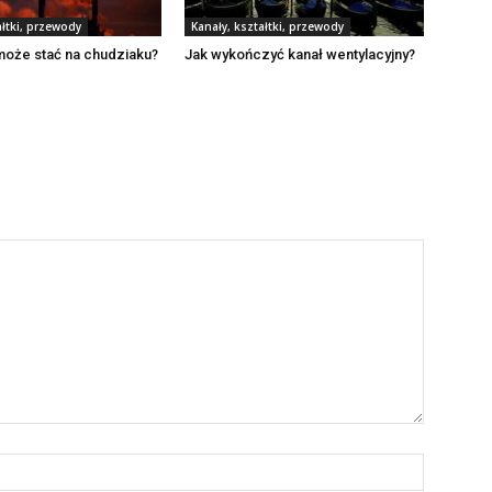
ałtki, przewody
Kanały, kształtki, przewody
może stać na chudziaku?
Jak wykończyć kanał wentylacyjny?