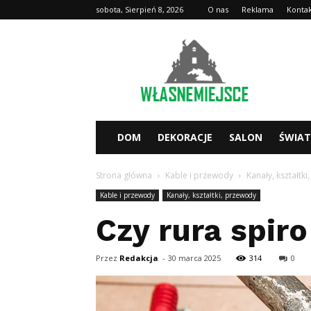
sobota, Sierpień 8, 2026
O nas
Reklama
Konta
WlasneMiejsce.pl
DOM
DEKORACJE
SALON
ŚWIA
Strona główna
Kable i przewody
Kanały, kształtk
Kable i przewody
Kanały, kształtki, przewody
Czy rura spir
Przez
Redakcja
-
30 marca 2025
314
0