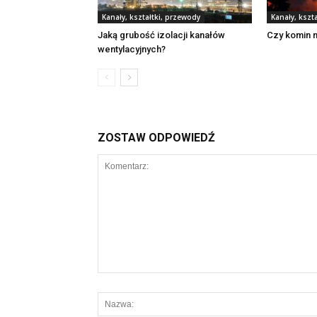
Kanały, kształtki, przewody
Kanały, kszt
Jaką grubość izolacji kanałów
Czy komin 
wentylacyjnych?
ZOSTAW ODPOWIEDŹ