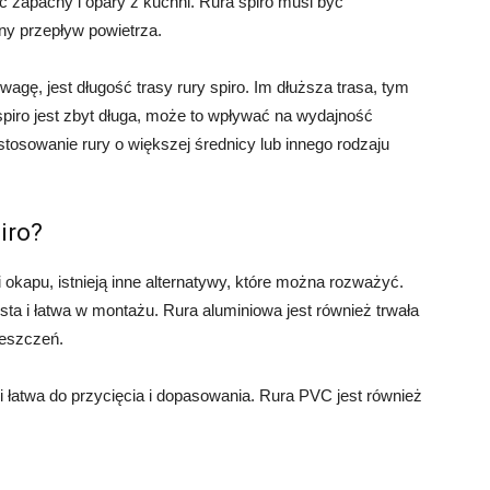
 zapachy i opary z kuchni. Rura spiro musi być
ny przepływ powietrza.
agę, jest długość trasy rury spiro. Im dłuższa trasa, tym
spiro jest zbyt długa, może to wpływać na wydajność
osowanie rury o większej średnicy lub innego rodzaju
piro?
cji okapu, istnieją inne alternatywy, które można rozważyć.
rosta i łatwa w montażu. Rura aluminiowa jest również trwała
ieszczeń.
a i łatwa do przycięcia i dopasowania. Rura PVC jest również