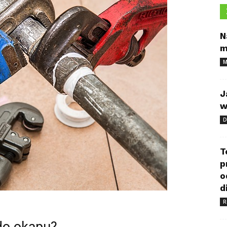
N
m
M
J
w
D
T
p
o
d
R