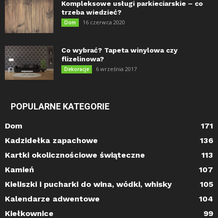
Kompleksowe usługi parkieciarskie – co
trzeba wiedzieć?
16 czerwca 2020
Dom
Co wybrać? Tapeta winylowa czy
flizelinowa?
6 września 2017
Dekoracje
POPULARNE KATEGORIE
Dom
171
Kadzidełka zapachowe
136
Kartki okolicznościowe świąteczne
113
Kamień
107
Kieliszki i pucharki do wina, wódki, whisky
105
Kalendarze adwentowe
104
Kiełkownice
99