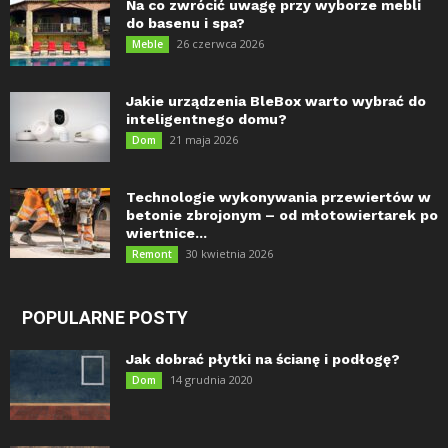
Na co zwrócić uwagę przy wyborze mebli
do basenu i spa?
26 czerwca 2026
Meble
Jakie urządzenia BleBox warto wybrać do
inteligentnego domu?
21 maja 2026
Dom
Technologie wykonywania przewiertów w
betonie zbrojonym – od młotowiertarek po
wiertnice...
30 kwietnia 2026
Remont
POPULARNE POSTY
Jak dobrać płytki na ścianę i podłogę?
14 grudnia 2020
Dom