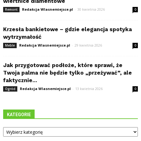
wiertnice diamentowe
Redakcja Wlasnemiejsce.pl
-
30 kwietnia 2026
Remont
0
Krzesła bankietowe – gdzie elegancja spotyka
wytrzymałość
Redakcja Wlasnemiejsce.pl
-
29 kwietnia 2026
Meble
0
Jak przygotować podłoże, które sprawi, że
Twoja palma nie będzie tylko „przeżywać”, ale
faktycznie...
Redakcja Wlasnemiejsce.pl
-
13 kwietnia 2026
Ogród
0
KATEGORIE
Kategorie