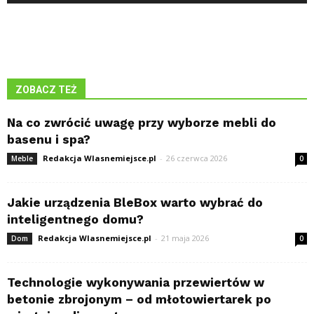
ZOBACZ TEŻ
Na co zwrócić uwagę przy wyborze mebli do
basenu i spa?
Redakcja Wlasnemiejsce.pl
-
26 czerwca 2026
Meble
0
Jakie urządzenia BleBox warto wybrać do
inteligentnego domu?
Redakcja Wlasnemiejsce.pl
-
21 maja 2026
Dom
0
Technologie wykonywania przewiertów w
betonie zbrojonym – od młotowiertarek po