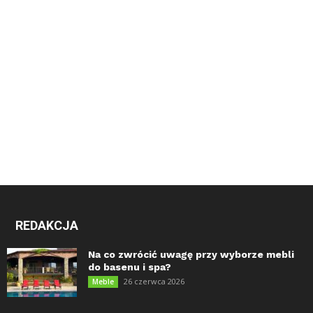
REDAKCJA
Na co zwrócić uwagę przy wyborze mebli
do basenu i spa?
26 czerwca 2026
Meble