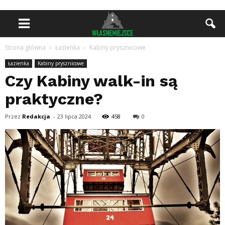
Strona główna
Łazienka
Kabiny prysznicowe
Łazienka
Kabiny prysznicowe
Czy Kabiny walk-in są
praktyczne?
Przez
Redakcja
-
23 lipca 2024
458
0