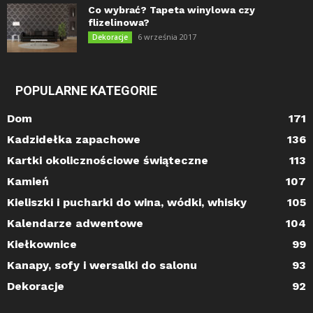
Co wybrać? Tapeta winylowa czy
flizelinowa?
6 września 2017
Dekoracje
POPULARNE KATEGORIE
Dom
171
Kadzidełka zapachowe
136
Kartki okolicznościowe świąteczne
113
Kamień
107
Kieliszki i pucharki do wina, wódki, whisky
105
Kalendarze adwentowe
104
Kiełkownice
99
Kanapy, sofy i wersalki do salonu
93
Dekoracje
92