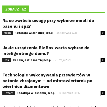
ZOBACZ TEŻ
Na co zwrócić uwagę przy wyborze mebli do
basenu i spa?
Redakcja Wlasnemiejsce.pl
-
26 czerwca 2026
Meble
0
Jakie urządzenia BleBox warto wybrać do
inteligentnego domu?
Redakcja Wlasnemiejsce.pl
-
21 maja 2026
Dom
0
Technologie wykonywania przewiertów w
betonie zbrojonym – od młotowiertarek po
wiertnice diamentowe
Redakcja Wlasnemiejsce.pl
-
30 kwietnia 2026
Remont
0