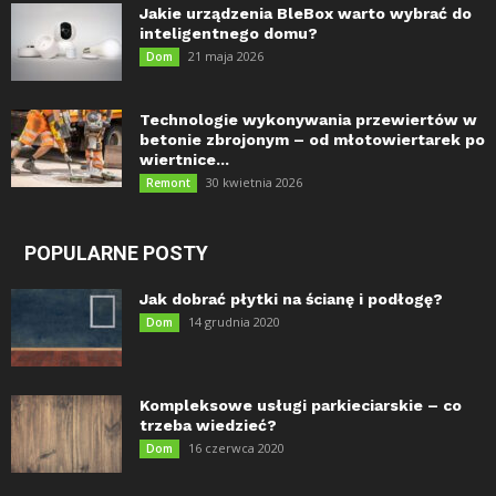
Jakie urządzenia BleBox warto wybrać do
inteligentnego domu?
21 maja 2026
Dom
Technologie wykonywania przewiertów w
betonie zbrojonym – od młotowiertarek po
wiertnice...
30 kwietnia 2026
Remont
POPULARNE POSTY
Jak dobrać płytki na ścianę i podłogę?
14 grudnia 2020
Dom
Kompleksowe usługi parkieciarskie – co
trzeba wiedzieć?
16 czerwca 2020
Dom