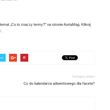
emat „Co to znaczy termy?” na stronie AortaMag. Kliknij
/
.
ter
Następny artykuł
Co do kalendarza adwentowego dla faceta?