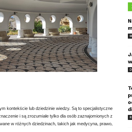
N
m
M
J
w
D
T
p
o
m kontekście lub dziedzinie wiedzy. Są to specjalistyczne
d
znaczenie i są zrozumiałe tylko dla osób zaznajomionych z
R
wane w różnych dziedzinach, takich jak medycyna, prawo,