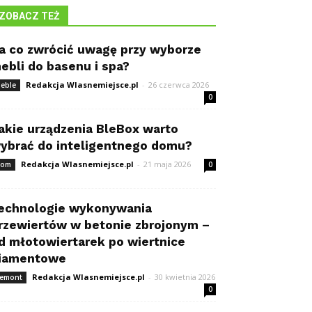
ZOBACZ TEŻ
a co zwrócić uwagę przy wyborze
ebli do basenu i spa?
Redakcja Wlasnemiejsce.pl
-
26 czerwca 2026
eble
0
akie urządzenia BleBox warto
ybrać do inteligentnego domu?
Redakcja Wlasnemiejsce.pl
-
21 maja 2026
om
0
echnologie wykonywania
rzewiertów w betonie zbrojonym –
d młotowiertarek po wiertnice
iamentowe
Redakcja Wlasnemiejsce.pl
-
30 kwietnia 2026
emont
0