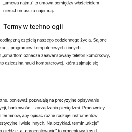
„umowa najmu” to umowa pomiędzy właścicielem
nieruchomości a najemcą.
Termy w technologii
nieodłączną częścią naszego codziennego życia. Są one
kacji, programów komputerowych i innych
min „smartfon” oznacza zaawansowany telefon komórkowy,
” to dziedzina nauki komputerowej, która zajmuje się
totne, ponieważ pozwalają na precyzyjne opisywanie
cji, bankowości i zarządzania pieniędzmi. Pracownicy
h terminów, aby opisać różne rodzaje instrumentów
stycyjne i wiele innych. Na przykład, termin „akcje”
 giełdzie, a „oprocentowanie” to procentowy koszt