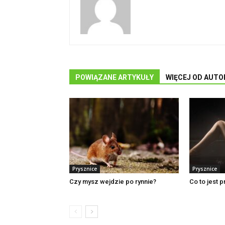
POWIĄZANE ARTYKUŁY
WIĘCEJ OD AUTO
Prysznice
Prysznice
Czy mysz wejdzie po rynnie?
Co to jest p