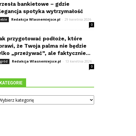
rzesła bankietowe – gdzie
legancja spotyka wytrzymałość
Redakcja Wlasnemiejsce.pl
-
29 kwietnia 2026
eble
0
ak przygotować podłoże, które
prawi, że Twoja palma nie będzie
ylko „przeżywać”, ale faktycznie...
Redakcja Wlasnemiejsce.pl
-
13 kwietnia 2026
gród
0
KATEGORIE
tegorie