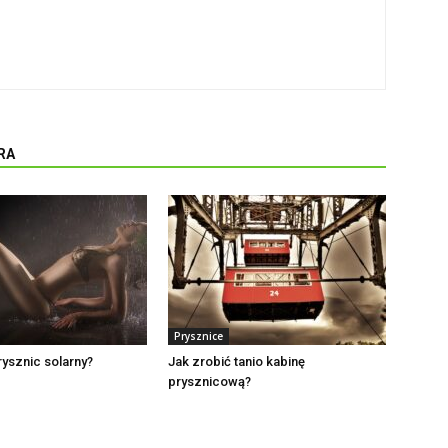
RA
Prysznice
rysznic solarny?
Jak zrobić tanio kabinę
prysznicową?