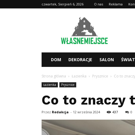
czwartek, Sierpień 6, 2026
O nas
Reklama
Kon
WlasneMiejsce.pl
DOM
DEKORACJE
SALON
ŚWIA
Strona główna
Łazienka
Prysznice
Co to znacz
Łazienka
Prysznice
Co to znaczy 
Przez
Redakcja
-
12 września 2024
437
0