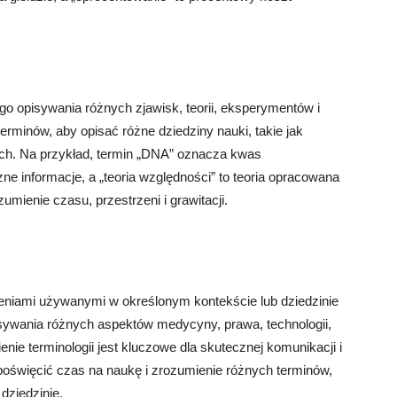
o opisywania różnych zjawisk, teorii, eksperymentów i
rminów, aby opisać różne dziedziny nauki, takie jak
nnych. Na przykład, termin „DNA” oznacza kwas
e informacje, a „teoria względności” to teoria opracowana
umienie czasu, przestrzeni i grawitacji.
eniami używanymi w określonym kontekście lub dziedzinie
sywania różnych aspektów medycyny, prawa, technologii,
enie terminologii jest kluczowe dla skutecznej komunikacji i
 poświęcić czas na naukę i zrozumienie różnych terminów,
dziedzinie.