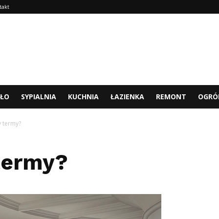
takt
TŁO
SYPIALNIA
KUCHNIA
ŁAZIENKA
REMONT
OGRÓ
y termy?
termy?