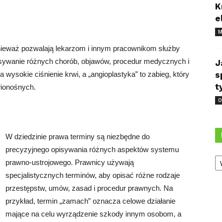
K
e
M
ieważ pozwalają lekarzom i innym pracownikom służby
isywanie różnych chorób, objawów, procedur medycznych i
J
a wysokie ciśnienie krwi, a „angioplastyka” to zabieg, który
s
t
ionośnych.
O
W dziedzinie prawa terminy są niezbędne do
precyzyjnego opisywania różnych aspektów systemu
Ka
prawno-ustrojowego. Prawnicy używają
specjalistycznych terminów, aby opisać różne rodzaje
przestępstw, umów, zasad i procedur prawnych. Na
przykład, termin „zamach” oznacza celowe działanie
mające na celu wyrządzenie szkody innym osobom, a