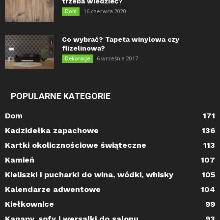
trzeba wiedzieć?
16 czerwca 2020
Dom
Co wybrać? Tapeta winylowa czy
flizelinowa?
6 września 2017
Dekoracje
POPULARNE KATEGORIE
Dom
171
Kadzidełka zapachowe
136
Kartki okolicznościowe świąteczne
113
Kamień
107
Kieliszki i pucharki do wina, wódki, whisky
105
Kalendarze adwentowe
104
Kiełkownice
99
Kanapy, sofy i wersalki do salonu
93