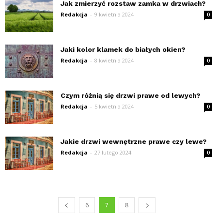
Jak zmierzyć rozstaw zamka w drzwiach?
Redakcja
-
9 kwietnia 2024
0
Jaki kolor klamek do białych okien?
Redakcja
-
8 kwietnia 2024
0
Czym różnią się drzwi prawe od lewych?
Redakcja
-
5 kwietnia 2024
0
Jakie drzwi wewnętrzne prawe czy lewe?
Redakcja
-
27 lutego 2024
0
6
7
8