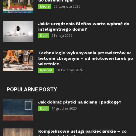
do basenu i spa?
26 czerwca 2026
Meble
Jakie urządzenia BleBox warto wybrać do
inteligentnego domu?
21 maja 2026
Dom
Technologie wykonywania przewiertów w
betonie zbrojonym – od młotowiertarek po
wiertnice...
30 kwietnia 2026
Remont
POPULARNE POSTY
Jak dobrać płytki na ścianę i podłogę?
14 grudnia 2020
Dom
Kompleksowe usługi parkieciarskie – co