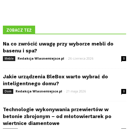
ZOBACZ TEŻ
Na co zwrócić uwagę przy wyborze mebli do
basenu i spa?
Redakcja Wlasnemiejsce.pl
-
26 czerwca 2026
Meble
0
Jakie urządzenia BleBox warto wybrać do
inteligentnego domu?
Redakcja Wlasnemiejsce.pl
-
21 maja 2026
Dom
0
Technologie wykonywania przewiertów w
betonie zbrojonym – od młotowiertarek po
wiertnice diamentowe