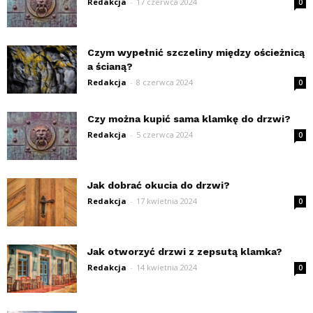
Redakcja
-
17 czerwca 2024
0
Czym wypełnić szczeliny między ościeżnicą
a ścianą?
Redakcja
-
8 czerwca 2024
0
Czy można kupić sama klamkę do drzwi?
Redakcja
-
5 czerwca 2024
0
Jak dobrać okucia do drzwi?
Redakcja
-
17 kwietnia 2024
0
Jak otworzyć drzwi z zepsutą klamka?
Redakcja
-
14 kwietnia 2024
0