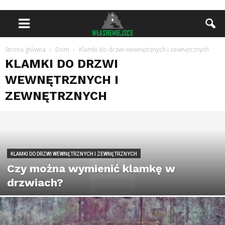
Strona główna
Dom
Klamki do drzwi wewnętrznych i zewnętrznych
KLAMKI DO DRZWI
WEWNĘTRZNYCH I
ZEWNĘTRZNYCH
KLAMKI DO DRZWI WEWNĘTRZNYCH I ZEWNĘTRZNYCH
Czy można wymienić klamkę w
drzwiach?