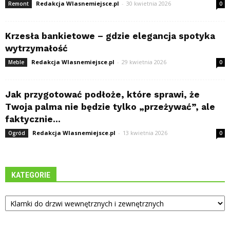
Redakcja Wlasnemiejsce.pl
-
30 kwietnia 2026
Remont
0
Krzesła bankietowe – gdzie elegancja spotyka
wytrzymałość
Redakcja Wlasnemiejsce.pl
-
29 kwietnia 2026
Meble
0
Jak przygotować podłoże, które sprawi, że
Twoja palma nie będzie tylko „przeżywać”, ale
faktycznie...
Redakcja Wlasnemiejsce.pl
-
13 kwietnia 2026
Ogród
0
KATEGORIE
Kategorie