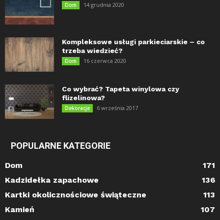
14 grudnia 2020
Dom
Kompleksowe usługi parkieciarskie – co
trzeba wiedzieć?
16 czerwca 2020
Dom
Co wybrać? Tapeta winylowa czy
flizelinowa?
6 września 2017
Dekoracje
POPULARNE KATEGORIE
Dom
171
Kadzidełka zapachowe
136
Kartki okolicznościowe świąteczne
113
Kamień
107