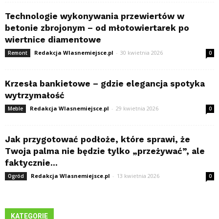
Technologie wykonywania przewiertów w
betonie zbrojonym – od młotowiertarek po
wiertnice diamentowe
Redakcja Wlasnemiejsce.pl
-
30 kwietnia 2026
Remont
0
Krzesła bankietowe – gdzie elegancja spotyka
wytrzymałość
Redakcja Wlasnemiejsce.pl
-
29 kwietnia 2026
Meble
0
Jak przygotować podłoże, które sprawi, że
Twoja palma nie będzie tylko „przeżywać”, ale
faktycznie...
Redakcja Wlasnemiejsce.pl
-
13 kwietnia 2026
Ogród
0
KATEGORIE