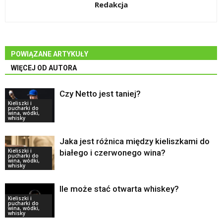
Redakcja
POWIĄZANE ARTYKUŁY
WIĘCEJ OD AUTORA
Czy Netto jest taniej?
Kieliszki i
pucharki do
wina, wódki,
whisky
Jaka jest różnica między kieliszkami do
Kieliszki i
białego i czerwonego wina?
pucharki do
wina, wódki,
whisky
Ile może stać otwarta whiskey?
Kieliszki i
pucharki do
wina, wódki,
whisky