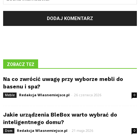
ZOBACZ TEŻ
Na co zwrócić uwagę przy wyborze mebli do
basenu i spa?
Redakcja Wlasnemiejsce.pl
-
26 czerwca 2026
Meble
0
Jakie urządzenia BleBox warto wybrać do
inteligentnego domu?
Redakcja Wlasnemiejsce.pl
-
21 maja 2026
Dom
0