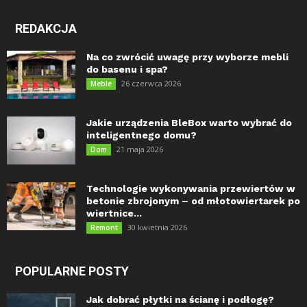
REDAKCJA
Na co zwrócić uwagę przy wyborze mebli
do basenu i spa?
26 czerwca 2026
Meble
Jakie urządzenia BleBox warto wybrać do
inteligentnego domu?
21 maja 2026
Dom
Technologie wykonywania przewiertów w
betonie zbrojonym – od młotowiertarek po
wiertnice...
30 kwietnia 2026
Remont
POPULARNE POSTY
Jak dobrać płytki na ścianę i podłogę?