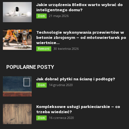
Jakie urządzenia BleBox warto wybrać do
inteligentnego domu?
21 maja 2026
Dom
Technologie wykonywania przewiertów w
betonie zbrojonym – od młotowiertarek po
wiertnice...
30 kwietnia 2026
Remont
POPULARNE POSTY
Jak dobrać płytki na ścianę i podłogę?
14 grudnia 2020
Dom
Kompleksowe usługi parkieciarskie – co
trzeba wiedzieć?
16 czerwca 2020
Dom