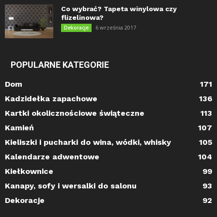
Co wybrać? Tapeta winylowa czy
flizelinowa?
6 września 2017
Dekoracje
POPULARNE KATEGORIE
Dom
171
Kadzidełka zapachowe
136
Kartki okolicznościowe świąteczne
113
Kamień
107
Kieliszki i pucharki do wina, wódki, whisky
105
Kalendarze adwentowe
104
Kiełkownice
99
Kanapy, sofy i wersalki do salonu
93
Dekoracje
92