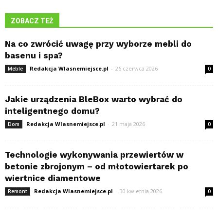
ZOBACZ TEŻ
Na co zwrócić uwagę przy wyborze mebli do
basenu i spa?
Redakcja Wlasnemiejsce.pl
-
26 czerwca 2026
Meble
0
Jakie urządzenia BleBox warto wybrać do
inteligentnego domu?
Redakcja Wlasnemiejsce.pl
-
21 maja 2026
Dom
0
Technologie wykonywania przewiertów w
betonie zbrojonym – od młotowiertarek po
wiertnice diamentowe
Redakcja Wlasnemiejsce.pl
-
30 kwietnia 2026
Remont
0