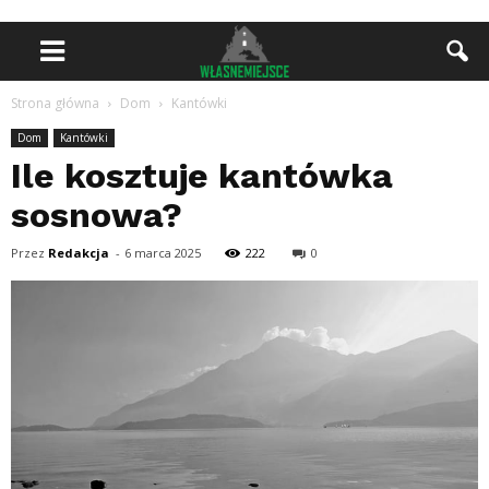
Strona główna
Dom
Kantówki
Dom
Kantówki
Ile kosztuje kantówka
sosnowa?
Przez
Redakcja
-
6 marca 2025
222
0